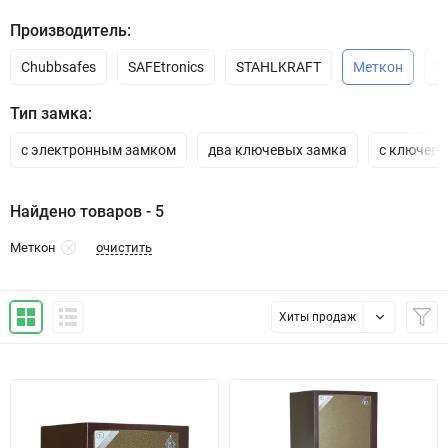
Производитель:
Chubbsafes
SAFEtronics
STAHLKRAFT
Меткон
V
Тип замка:
с электронным замком
два ключевых замка
с ключев
Найдено товаров - 5
очистить
Меткон
Хиты продаж