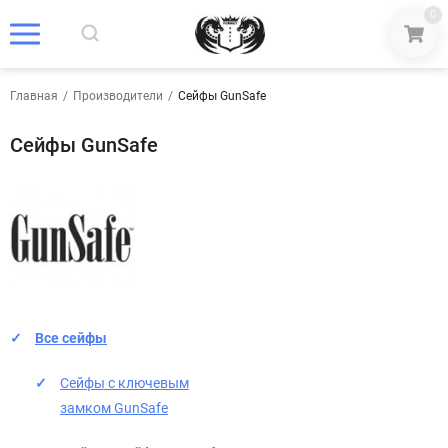
0
Главная
/
Производители
/
Сейфы GunSafe
Сейфы GunSafe
Все сейфы
Сейфы с ключевым
замком GunSafe