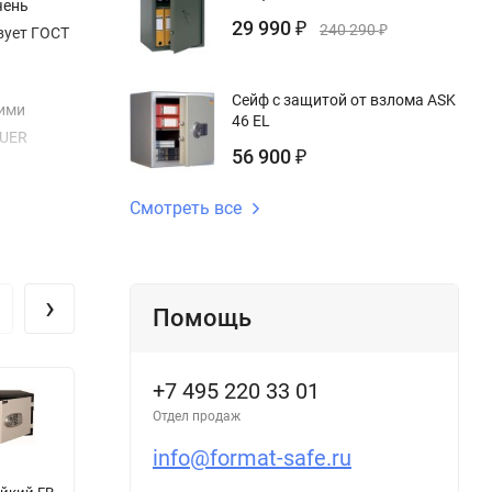
чень
29 990
₽
240 290
₽
вует ГОСТ
Сейф с защитой от взлома ASK
ними
46 EL
AUER
56 900
₽
Смотреть все
плекте
›
Помощь
+7 495 220 33 01
Отдел продаж
info@format-safe.ru
Сейф
Сейф
С