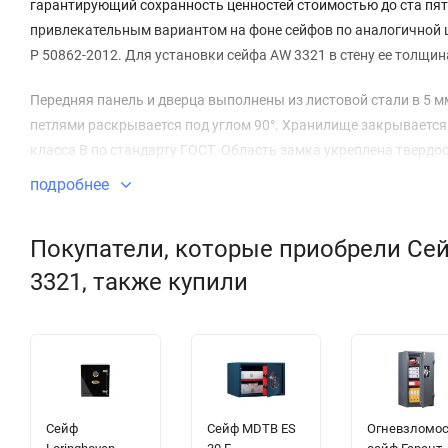
гарантирующий сохранность ценностей стоимостью до ста пяти
привлекательным вариантом на фоне сейфов по аналогичной ц
Р 50862-2012. Для установки сейфа AW 3321 в стену ее толщин
Передняя панель и дверца выполнены из листовой стали в 5 м
петлями раскрывается под углом 90°. Хранилище закрывает
класса В по стандарту ГОСТ. Область замка укреплена твердо
подробнее
Белое структурированное покрытие сейфа порошкового вида п
имеется съёмная полочка.
Покупатели, которые приобрели Сей
3321, также купили
Сейф
Сейф МDТВ ES
Огневзломо