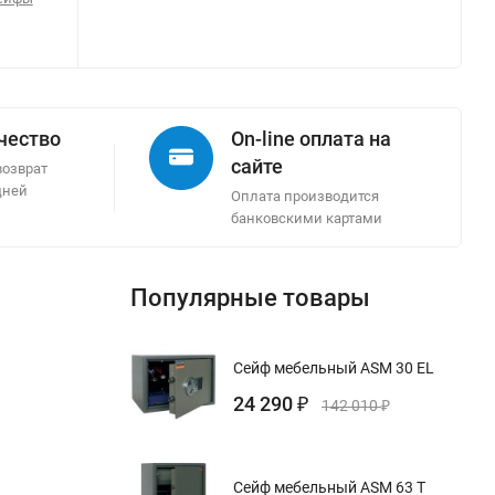
ачество
On-line оплата на
сайте
возврат
дней
Оплата производится
банковскими картами
Популярные товары
Сейф мебельный ASM 30 EL
24 290
₽
142 010
₽
Сейф мебельный ASM 63 T