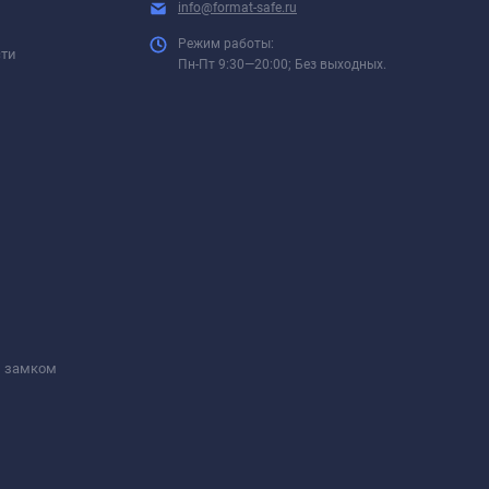
info@format-safe.ru
Режим работы:
сти
Пн-Пт 9:30—20:00; Без выходных.
м замком