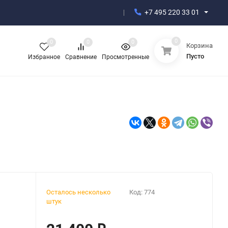
+7 495 220 33 01
0
0
0
0
Корзина
Пусто
Избранное
Сравнение
Просмотренные
Осталось несколько
Код:
774
штук