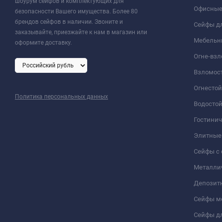
шоурум сейфов и комплектующих для
Офисные
безопасности Вашего имущества. Более 80
брендов сейфов в наличии. Звоните и
Сейфы дл
заказывайте, приезжайте к нам в магазин или
Мебельн
оформите доставку.
Огне-вз
Взломос
Огнесто
Политика персональных данных
Водосто
Гостини
Элитные
Сейфы с 
Металли
Депозит
Сейфы м
Сейфы дл