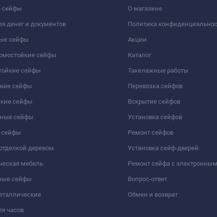
 сейфы
О магазине
я денег и документов
Политика конфиденциально
ые сейфы
Акции
ломостойкие сейфы
Каталог
тойкие сейфы
Такелажные работы
йкие сейфы
Перевозка сейфов
йкие сейфы
Вскрытие сейфов
чные сейфы
Установка сейфов
 сейфы
Ремонт сейфов
отделкой деревом
Установка сейф-дверей
ческая мебель
Ремонт сейфа с электронны
ные сейфы
Вопрос-ответ
еталлические
Обмен и возврат
я часов