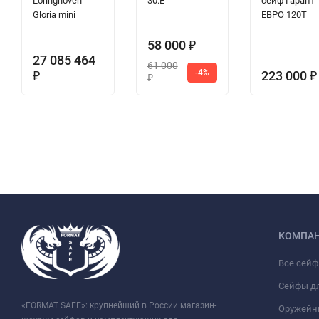
Loringhoven
30.E
сейф Гарант
Gloria mini
ЕВРО 120T
58 000
₽
27 085 464
61 000
-4%
223 000
₽
₽
₽
КОМПА
Все сей
Сейфы д
«FORMAT SAFE»: крупнейший в России магазин-
Оружейн