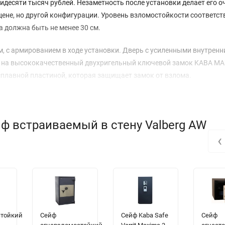
десяти тысяч рублей. Незаметность после установки делает его о
ене, но другой конфигурации. Уровень взломостойкости соответст
а должна быть не менее 30 см.
м, с армированием в ходе установки. Дверь с усиленными внутрен
ся на высококачественный двухригельный ключевой замок KABA M
сплавной пластиной, которая защищает замок от взлома.
редохраняет от коррозии и случайных мелких повреждений. В ком
ф встраиваемый в стену Valberg AW
‹
стойкий
Сейф
Сейф Kaba Safe
Сейф