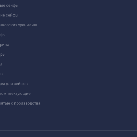
ые сейфы
кие сейфы
анковских хранилищ
йфы
трина
ерь
ы
цы
ры для сейфов
 комплектующие
ятые с производства