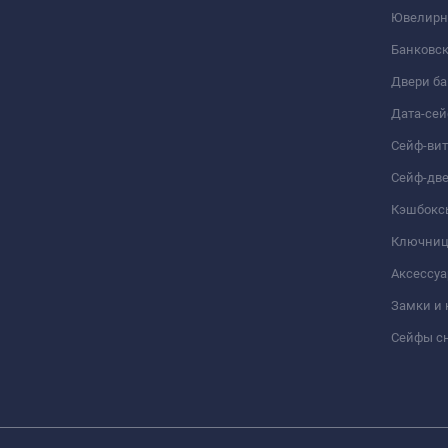
Ювелирн
Банковс
Двери б
Дата-се
Сейф-ви
Сейф-дв
Кэшбокс
Ключни
Аксессуа
Замки и
Сейфы сн