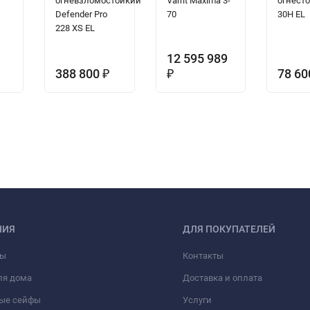
огневзломостойкий
Varrit Maxima 3-
огнест
Defender Pro
70
30H EL
228 XS EL
12 595 989
388 800
78 6
₽
₽
НИЯ
ДЛЯ ПОКУПАТЕЛЕЙ
фы
Контакты
ля дома
Доставка и оплата
ые сейфы
Услуги