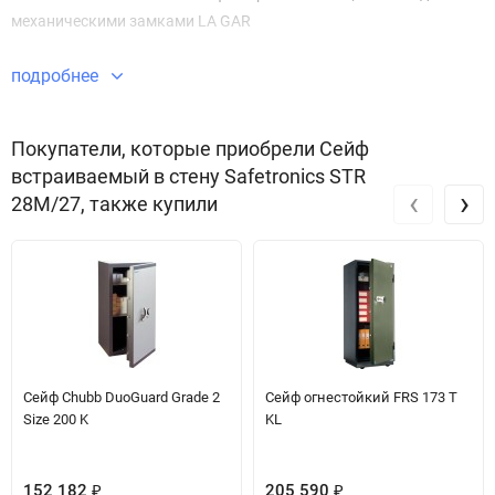
механическими замками LA GAR
подробнее
Покупатели, которые приобрели Сейф
встраиваемый в стену Safetronics STR
‹
›
28M/27, также купили
Сейф Chubb DuoGuard Grade 2
Сейф огнестойкий FRS 173 T
Size 200 K
KL
152 182
205 590
₽
₽