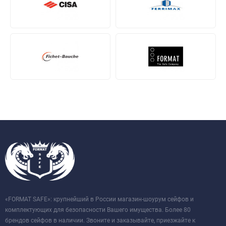
«FORMAT SAFE»: крупнейший в России магазин-шоурум сейфов и
комплектующих для безопасности Вашего имущества. Более 80
брендов сейфов в наличии. Звоните и заказывайте, приезжайте к