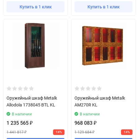
Купить в 1 клик
Купить в 1 клик
Оружейный шкаф Metalk
Оружейный шкаф Metalk
Allodola 1738045 BTL KL
AM270R KL
В наличии
В наличии
1 235 565
968 083
₽
₽
1 441 817
1 129 684
14%
14%
₽
₽