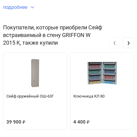
GRIFFON W 2015 K безупречным в плане безопасности и защиты
подробнее
имущества.
Звоните по телефону +7 495 220 33 01
Покупатели, которые приобрели Сейф
встраиваемый в стену GRIFFON W
‹
›
2015 K, также купили
Сейф оружейный ОШ-63Г
Ключница КЛ 80
39 900
4 400
₽
₽