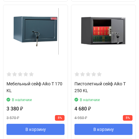
Мебельный сейф Aiko T 170
Пистолетный сейф Aiko T
KL
250 KL
В наличии
В наличии
3 380
4 680
₽
₽
3 570
4 950
5%
5%
₽
₽
В корзину
В корзину