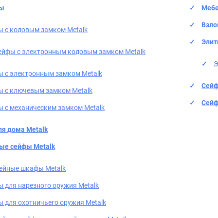
фы
Мебе
Взло
 с кодовым замком Metalk
Элит
ейфы с электронным кодовым замком Metalk
Э
 с электронным замком Metalk
Сейф
 с ключевым замком Metalk
Сейф
 с механическим замком Metalk
я дома Metalk
ые сейфы Metalk
ейные шкафы Metalk
 для нарезного оружия Metalk
 для охотничьего оружия Metalk