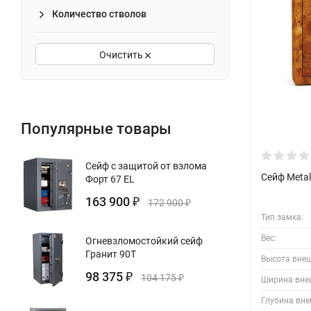
Количество стволов
Очистить
Популярные товары
Сейф с защитой от взлома
Сейф Metal
Форт 67 EL
163 900
₽
172 900
₽
Тип замка:
Вес:
Огневзломостойкий сейф
Гранит 90T
Высота вне
98 375
₽
104 175
₽
Ширина вне
Глубина вне