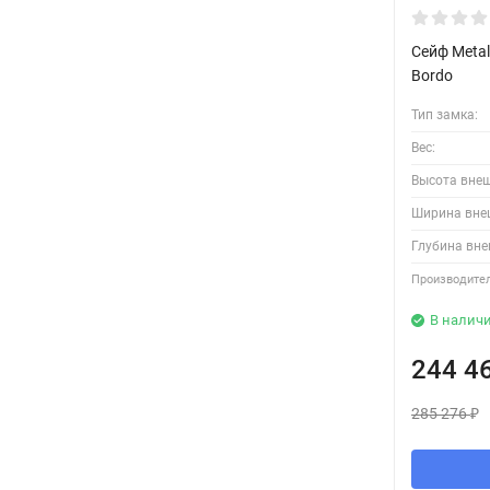
Сейф Metal
Bordo
Тип замка:
Вес:
Высота вне
Ширина вне
Глубина вне
Производител
В налич
244 4
285 276
₽