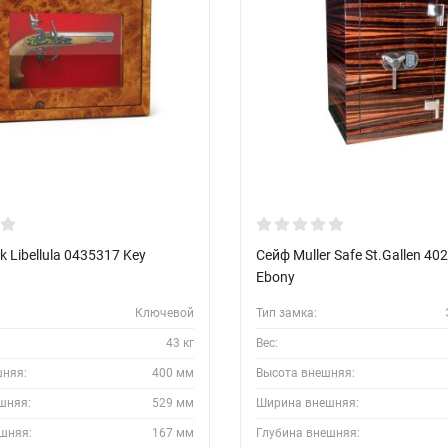
k Libellula 0435317 Key
Сейф Muller Safe St.Gallen 40
Ebony
Ключевой
Тип замка:
43 кг
Вес:
шняя:
400 мм
Высота внешняя:
шняя:
529 мм
Ширина внешняя:
шняя:
167 мм
Глубина внешняя: