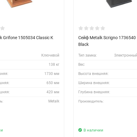
k Grifone 1505034 Classic K
Сейф Metalk Scrigno 1736540
Black
Ключевой
Тип замка:
Электронный
138 кг
Вес:
шняя:
1730 мм
Высота внешняя:
шняя:
650 мм
Ширина внешняя:
шняя:
420 мм
Глубина внешняя:
Metalk
ь:
Производитель:
ии
В наличии