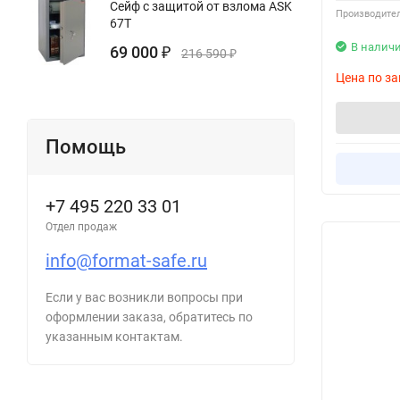
Сейф с защитой от взлома ASK
Производител
67T
В налич
69 000
₽
216 590
₽
Цена по за
Помощь
+7 495 220 33 01
Отдел продаж
info@format-safe.ru
Если у вас возникли вопросы при
оформлении заказа, обратитесь по
указанным контактам.