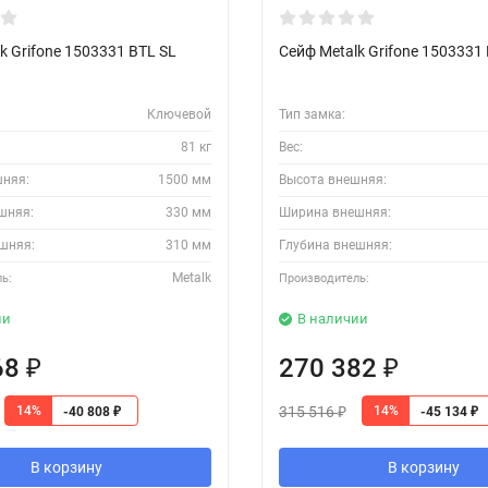
k Grifone 1503331 BTL SL
Сейф Metalk Grifone 1503331
Ключевой
Тип замка:
81 кг
Вес:
шняя:
1500 мм
Высота внешняя:
шняя:
330 мм
Ширина внешняя:
шняя:
310 мм
Глубина внешняя:
Metalk
ь:
Производитель:
ии
В наличии
68
270 382
₽
₽
315 516
14%
14%
-40 808
-45 134
₽
₽
₽
В корзину
В корзину