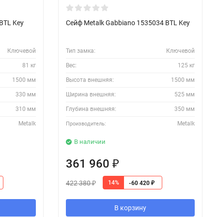
 BTL Key
Сейф Metalk Gabbiano 1535034 BTL Key
Ключевой
Тип замка:
Ключевой
81 кг
Вес:
125 кг
1500 мм
Высота внешняя:
1500 мм
330 мм
Ширина внешняя:
525 мм
310 мм
Глубина внешняя:
350 мм
Metalk
Metalk
Производитель:
В наличии
361 960
₽
422 380
14%
-60 420
₽
₽
В корзину