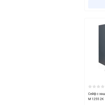
Сейф с за
M 1255 2K