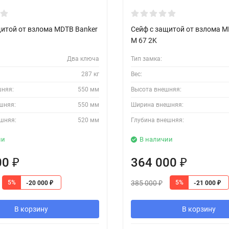
щитой от взлома MDTB Banker
Сейф с защитой от взлома M
M 67 2K
Два ключа
Тип замка:
287 кг
Вес:
шняя:
550 мм
Высота внешняя:
шняя:
550 мм
Ширина внешняя:
шняя:
520 мм
Глубина внешняя:
ии
В наличии
00
364 000
₽
₽
385 000
5%
5%
-20 000
-21 000
₽
₽
₽
В корзину
В корзину