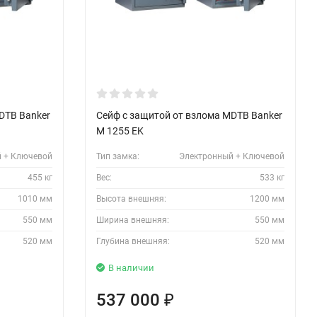
DTB Banker
Сейф с защитой от взлома MDTB Banker
M 1255 EK
 + Ключевой
Тип замка:
Электронный + Ключевой
455 кг
Вес:
533 кг
1010 мм
Высота внешняя:
1200 мм
550 мм
Ширина внешняя:
550 мм
520 мм
Глубина внешняя:
520 мм
В наличии
537 000
₽