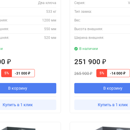
Два ключа
Серия:
V
533 кг
Тип замка:
шняя:
1200 мм
Вес:
шняя:
550 мм
Высота внешняя:
шняя:
520 мм
Ширина внешняя:
ии
В наличии
00
251 900
₽
₽
265 900
5%
5%
-31 000
-14 000
₽
₽
₽
В корзину
В корзину
Купить в 1 клик
Купить в 1 клик