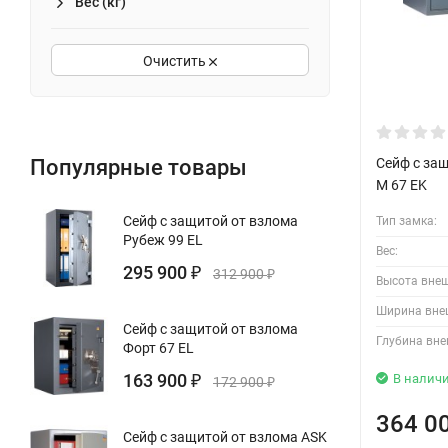
Вес (кг)
Очистить
Сейф с за
Популярные товары
M 67 EK
Сейф с защитой от взлома
Тип замка:
Рубеж 99 EL
Вес:
295 900
₽
312 900
₽
Высота вне
Ширина вне
Сейф с защитой от взлома
Глубина вне
Форт 67 EL
163 900
В налич
₽
172 900
₽
364 0
Сейф с защитой от взлома ASK