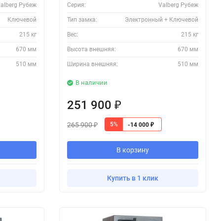
alberg Рубеж
Серия:
Valberg Рубеж
Ключевой
Тип замка:
Электронный + Ключевой
215 кг
Вес:
215 кг
670 мм
Высота внешняя:
670 мм
510 мм
Ширина внешняя:
510 мм
В наличии
251 900
₽
265 900
5%
-14 000
₽
₽
В корзину
Купить в 1 клик