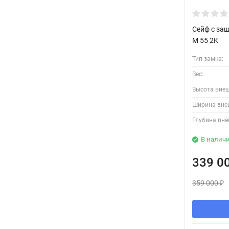
Сейф с за
M 55 2K
Тип замка:
Вес:
Высота вне
Ширина вне
Глубина вне
В налич
339 0
359 000
₽