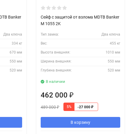
DTB Banker
Сейф с защитой от взлома MDTB Banker
M 1055 2K
Два ключа
Тип замка:
Два ключа
334 кг
Вес:
455 кг
670 мм
Высота внешняя:
1010 мм
550 мм
Ширина внешняя:
550 мм
520 мм
Глубина внешняя:
520 мм
В наличии
462 000
₽
489 000
5%
-27 000
₽
₽
В корзину