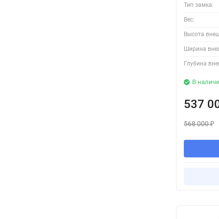
Тип замка:
Вес:
Высота вне
Ширина вне
Глубина вне
В налич
537 0
568 000
₽