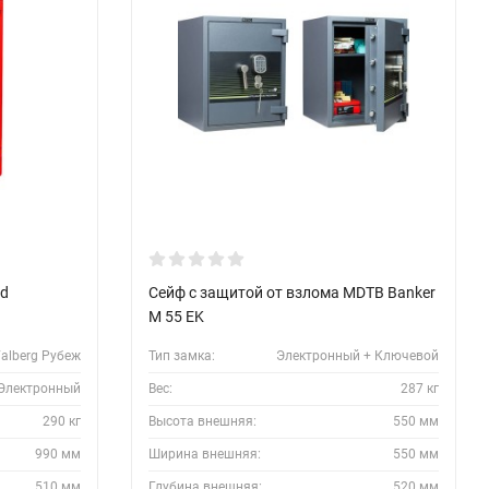
ld
Сейф с защитой от взлома MDTB Banker
M 55 EK
alberg Рубеж
Тип замка:
Электронный + Ключевой
Электронный
Вес:
287 кг
290 кг
Высота внешняя:
550 мм
990 мм
Ширина внешняя:
550 мм
510 мм
Глубина внешняя:
520 мм