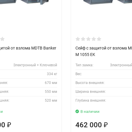
щитой от взлома MDTB Banker
Сейф с защитой от взлома M
M 1055 EK
Электронный + Ключевой
Тип замка:
Электронный
334 кг
Вес:
шняя:
670 мм
Высота внешняя:
шняя:
550 мм
Ширина внешняя:
шняя:
520 мм
Глубина внешняя:
ии
В наличии
00
462 000
₽
₽