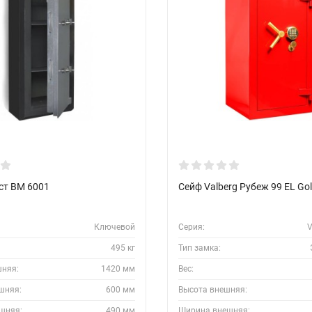
ст BM 6001
Сейф Valberg Рубеж 99 EL Go
Ключевой
Серия:
V
495 кг
Тип замка:
шняя:
1420 мм
Вес:
шняя:
600 мм
Высота внешняя:
шняя:
490 мм
Ширина внешняя: