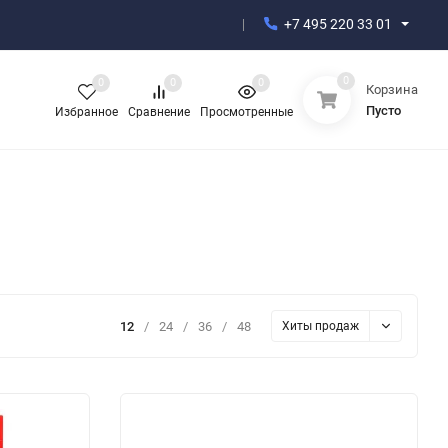
+7 495 220 33 01
0
0
0
0
Корзина
Пусто
Избранное
Сравнение
Просмотренные
12
/
24
/
36
/
48
Хиты продаж