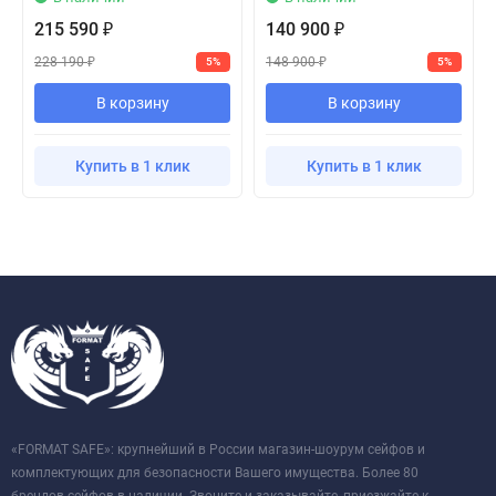
215 590
140 900
₽
₽
228 190
148 900
5%
5%
₽
₽
В корзину
В корзину
Купить в 1 клик
Купить в 1 клик
«FORMAT SAFE»: крупнейший в России магазин-шоурум сейфов и
комплектующих для безопасности Вашего имущества. Более 80
брендов сейфов в наличии. Звоните и заказывайте, приезжайте к