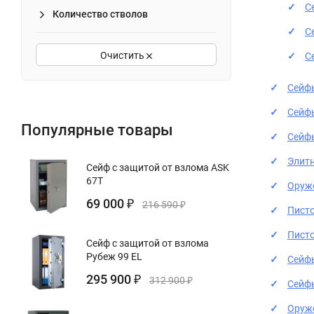
С
Количество стволов
С
Очистить
С
Сейф
Сейф
Популярные товары
Сейф
Элит
Сейф с защитой от взлома ASK
67T
Оруж
69 000
₽
216 590
₽
Пист
Пист
Сейф с защитой от взлома
Рубеж 99 EL
Сейфы
295 900
₽
312 900
₽
Сейф
Оруж