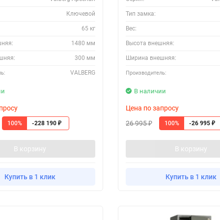
Ключевой
Тип замка:
65 кг
Вес:
шняя:
1480 мм
Высота внешняя:
шняя:
300 мм
Ширина внешняя:
VALBERG
ь:
Производитель:
ии
В наличии
просу
Цена по запросу
26 995
100%
100%
-228 190
-26 995
₽
₽
₽
В корзину
В корзину
Купить в 1 клик
Купить в 1 клик