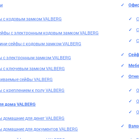
фы
Офис
ы с кодовым замком VALBERG
С
С
ейфы с электронным кодовым замком VALBERG
С
ини-сейфы с кодовым замком VALBERG
Сейф
ы с электронным замком VALBERG
Мебе
ы с ключевым замком VALBERG
Огне
аиваемые сейфы VALBERG
 с креплением к полу VALBERG
О
О
ля дома VALBERG
О
ы домашние для денег VALBERG
Взло
ы домашние для документов VALBERG