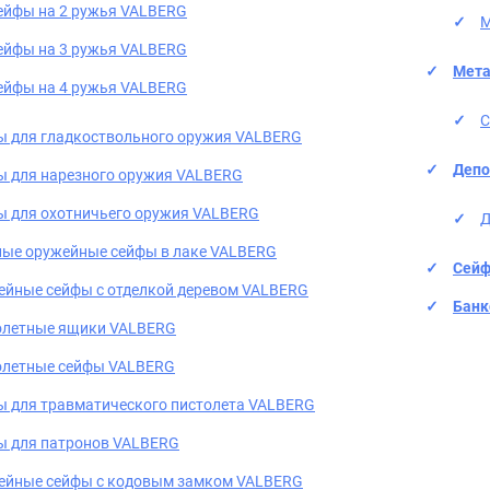
ейфы на 2 ружья VALBERG
М
ейфы на 3 ружья VALBERG
Мета
ейфы на 4 ружья VALBERG
С
ы для гладкоствольного оружия VALBERG
Депо
ы для нарезного оружия VALBERG
ы для охотничьего оружия VALBERG
Д
ные оружейные сейфы в лаке VALBERG
Сейф
ейные сейфы с отделкой деревом VALBERG
Банк
олетные ящики VALBERG
олетные сейфы VALBERG
 для травматического пистолета VALBERG
ы для патронов VALBERG
ейные сейфы с кодовым замком VALBERG