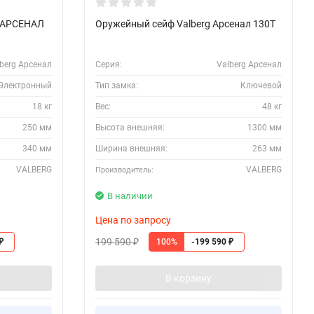
 АРСЕНАЛ
Оружейный сейф Valberg Арсенал 130Т
berg Арсенал
Серия:
Valberg Арсенал
Электронный
Тип замка:
Ключевой
18 кг
Вес:
48 кг
250 мм
Высота внешняя:
1300 мм
340 мм
Ширина внешняя:
263 мм
VALBERG
VALBERG
Производитель:
В наличии
Цена по запросу
199 590
100%
-199 590
₽
₽
₽
В корзину