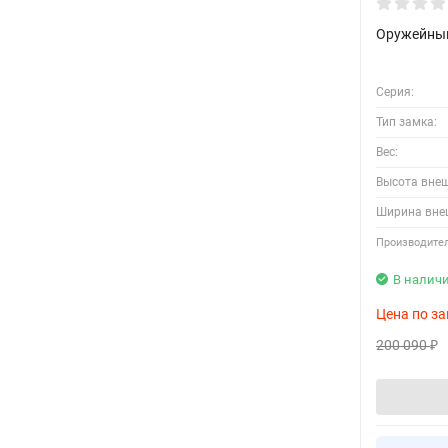
Оружейный
Серия:
Тип замка:
Вес:
Высота вне
Ширина вне
Производител
В налич
Цена по за
200 090
₽