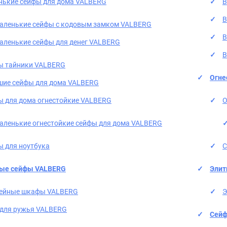
нькие сейфы для дома VALBERG
В
В
аленькие сейфы с кодовым замком VALBERG
В
аленькие сейфы для денег VALBERG
В
ы тайники VALBERG
Огне
шие сейфы для дома VALBERG
 для дома огнестойкие VALBERG
О
аленькие огнестойкие сейфы для дома VALBERG
 для ноутбука
С
ые сейфы VALBERG
Элит
ейные шкафы VALBERG
Э
 для ружья VALBERG
Сейф