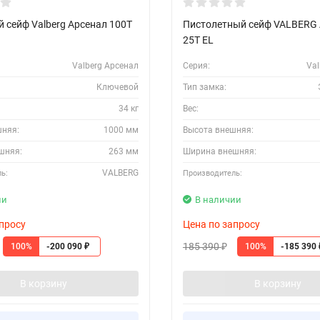
 сейф Valberg Арсенал 100Т
Пистолетный сейф VALBERG
25T EL
Valberg Арсенал
Серия:
Val
Ключевой
Тип замка:
34 кг
Вес:
шняя:
1000 мм
Высота внешняя:
шняя:
263 мм
Ширина внешняя:
VALBERG
ь:
Производитель:
ии
В наличии
просу
Цена по запросу
185 390
100%
100%
-200 090
-185 390
₽
₽
В корзину
В корзину