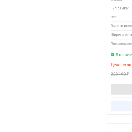
Тип замка:
Вес:
Высота вне
Ширина вне
Производител
В налич
Цена по за
228 190
₽