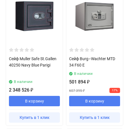
Сейф Muller Safe St.Gallen
Сейф Burg–Wachter MTD
40250 Navy Blue Parigi
34 F60 E
В наличии
501 894
В наличии
₽
2 348 526
₽
607 395
17%
₽
В корзину
В корзину
Купить в 1 клик
Купить в 1 клик