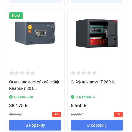
New!
Огневзломостойкий сейф
Сейф для дома T 280 KL
Кварцит 30 EL
В наличии
В наличии
38 175
5 560
₽
₽
40 175
5 880
4%
5%
₽
₽
В корзину
В корзину