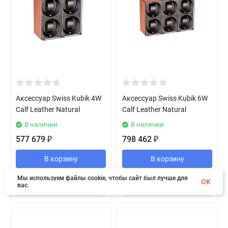
Аксессуар Swiss Kubik 4W
Аксессуар Swiss Kubik 6W
Calf Leather Natural
Calf Leather Natural
В наличии
В наличии
577 679
798 462
₽
₽
В корзину
В корзину
Мы используем файлы cookie, чтобы сайт был лучше для
OK
вас.
Купить в 1 клик
Купить в 1 клик