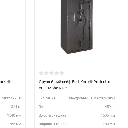
works®
Оружейный сейф Fort Knox® Protector
6031MSbc NGc
Электронный
Тип замка:
Электронный + Мастер-ключ
314 кг
Вес:
459 кг
1540 мм
Высота внешняя:
1535 мм
785 мм
Ширина внешняя:
788 мм