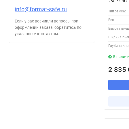
25CP2-BC
info@format-safe.ru
Тип замка:
Вес:
Если у вас возникли вопросы при
оформлении заказа, обратитесь по
Высота вне
указанным контактам.
Ширина вне
Глубина вне
В налич
2 835