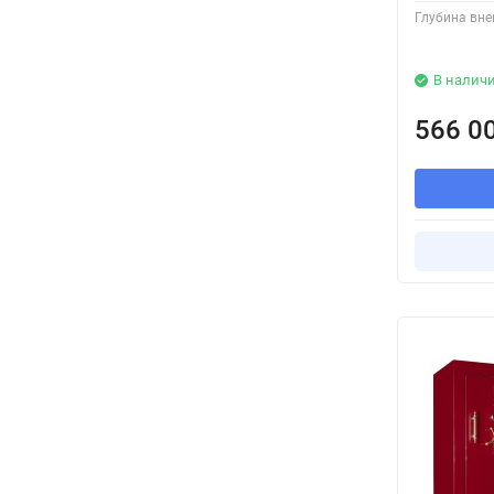
Глубина вне
В налич
566 0