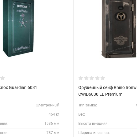
Knox Guardian 6031
Оружейный сейф Rhino Iron
CWID6030 EL Premium
Электронный
Тип замка:
464 кг
Вес:
шняя:
1536 мм
Высота внешняя:
шняя:
787 мм
Ширина внешняя: