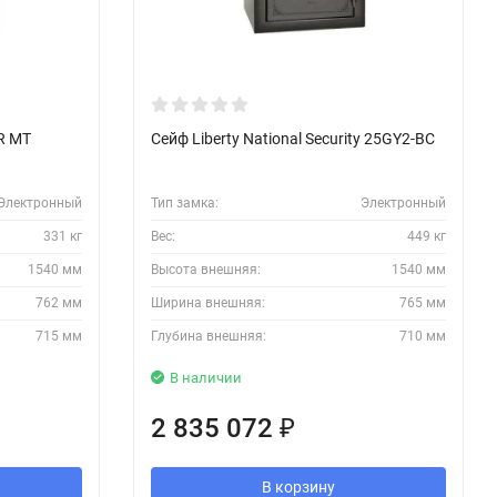
BR MT
Сейф Liberty National Security 25GY2-BC
Электронный
Тип замка:
Электронный
331 кг
Вес:
449 кг
1540 мм
Высота внешняя:
1540 мм
762 мм
Ширина внешняя:
765 мм
715 мм
Глубина внешняя:
710 мм
В наличии
2 835 072
₽
В корзину