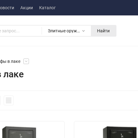
овости
Акции
Каталог
Элитные оружейные сейфы в лаке
Найти
фы в лаке
 лаке