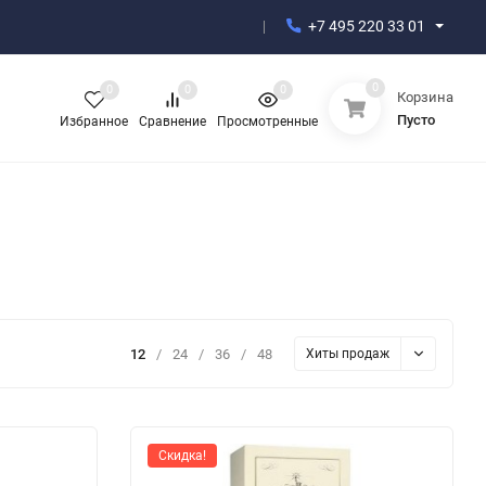
+7 495 220 33 01
0
0
0
0
Корзина
Пусто
Избранное
Сравнение
Просмотренные
12
/
24
/
36
/
48
Хиты продаж
Скидка!