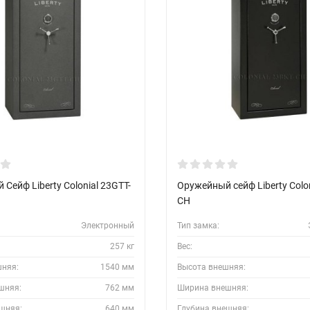
Сейф Liberty Colonial 23GTT-
Оружейный сейф Liberty Colon
CH
Электронный
Тип замка:
257 кг
Вес:
шняя:
1540 мм
Высота внешняя:
шняя:
762 мм
Ширина внешняя:
шняя:
640 мм
Глубина внешняя: