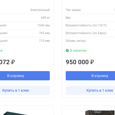
Электронный
Тип замка:
449 кг
Вес:
шняя:
1540 мм
Взломостойкость (по ГОСТ):
шняя:
765 мм
Взломостойкость (по Евро):
шняя:
710 мм
Объем, литры:
ии
В наличии
 072
950 000
₽
₽
В корзину
В корзину
Купить в 1 клик
Купить в 1 клик