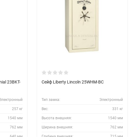
ial 23BKT-
Сейф Liberty Lincoln 25WHM-BC
Электронный
Тип замка:
Электронный
257 кг
Вес:
331 кг
1540 мм
Высота внешняя:
1540 мм
762 мм
Ширина внешняя:
762 мм
640 мм
Глубина внешняя:
715 мм