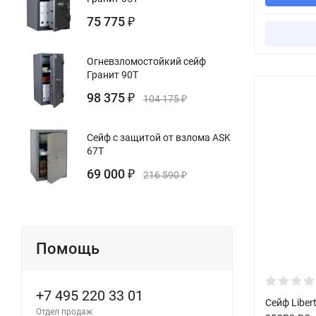
75 775
₽
Огневзломостойкий сейф
Гранит 90T
98 375
₽
104 175
₽
Сейф с защитой от взлома ASK
67T
69 000
₽
216 590
₽
Помощь
+7 495 220 33 01
Сейф Liber
Отдел продаж