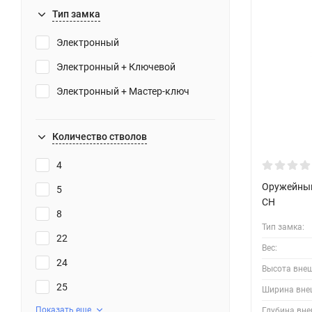
Тип замка
Электронный
Электронный + Ключевой
Электронный + Мастер-ключ
Количество стволов
4
Оружейный 
5
CH
8
Тип замка:
22
Вес:
24
Высота вне
25
Ширина вне
Показать еще
Глубина вне