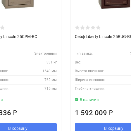
ty Lincoln 25CPM-BC
Сейф Liberty Lincoln 25BUG-
Электронный
Тип замка:
331 кг
Вес:
шняя:
1540 мм
Высота внешняя:
шняя:
762 мм
Ширина внешняя:
шняя:
715 мм
Глубина внешняя:
ии
В наличии
 336
1 592 009
₽
₽
В корзину
В корзину