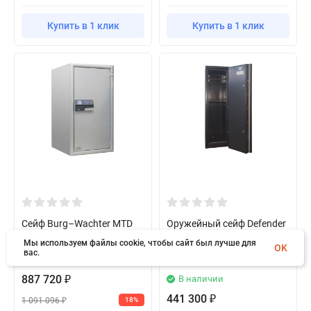
Купить в 1 клик
Купить в 1 клик
Сейф Burg–Wachter MTD
Оружейный сейф Defender
780 E FP
Pro WS5 151 EL
Мы используем файлы cookie, чтобы сайт был лучше для
OK
вас.
В наличии
887 720
В наличии
₽
441 300
₽
1 091 096
18%
₽