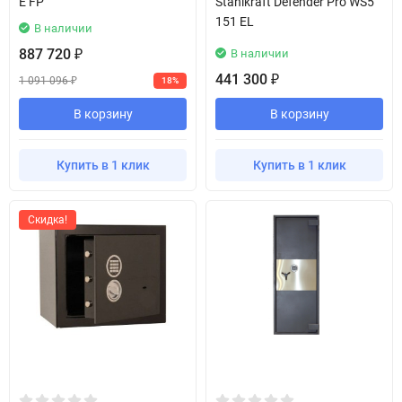
E FP
Stahlkraft Defender Pro WS5
151 EL
В наличии
887 720
В наличии
₽
441 300
₽
1 091 096
18%
₽
В корзину
В корзину
Купить в 1 клик
Купить в 1 клик
Скидка!