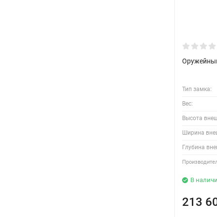
Оружейный
Тип замка:
Вес:
Высота вне
Ширина вне
Глубина вне
Производител
В налич
213 6