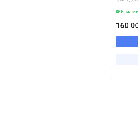
Производител
В налич
160 0