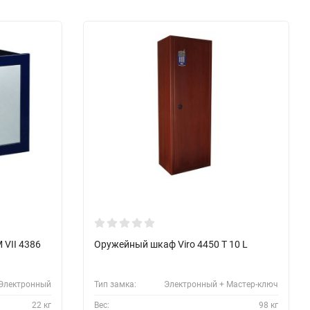
 VII 4386
Оружейный шкаф Viro 4450 T 10 L
Электронный
Тип замка:
Электронный + Мастер-ключ
22 кг
Вес:
98 кг