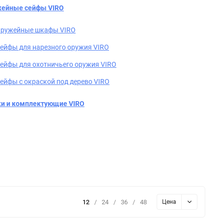
ейные сейфы VIRO
ружейные шкафы VIRO
ейфы для нарезного оружия VIRO
ейфы для охотничьего оружия VIRO
ейфы с окраской под дерево VIRO
и и комплектующие VIRO
12
/
24
/
36
/
48
Цена