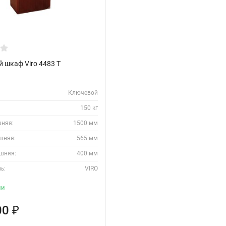
 шкаф Viro 4483 T
Ключевой
150 кг
шняя:
1500 мм
шняя:
565 мм
шняя:
400 мм
VIRO
ь:
ии
00
₽