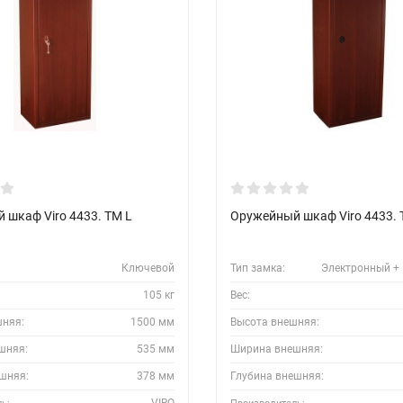
 шкаф Viro 4433. TM L
Оружейный шкаф Viro 4433. 
Ключевой
Тип замка:
Электронный +
105 кг
Вес:
шняя:
1500 мм
Высота внешняя:
шняя:
535 мм
Ширина внешняя:
шняя:
378 мм
Глубина внешняя:
VIRO