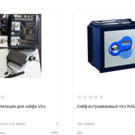
изация для сейфа Viro
Сейф встраиваемый Viro RAM
ость (по Евро):
0
Тип замка:
ель:
VIRO
Вес: