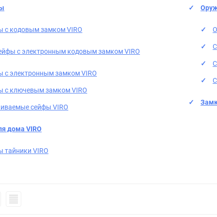
фы
Оруж
ы с кодовым замком VIRO
О
С
ейфы с электронным кодовым замком VIRO
С
ы с электронным замком VIRO
С
ы с ключевым замком VIRO
Замк
аиваемые сейфы VIRO
я дома VIRO
ы тайники VIRO