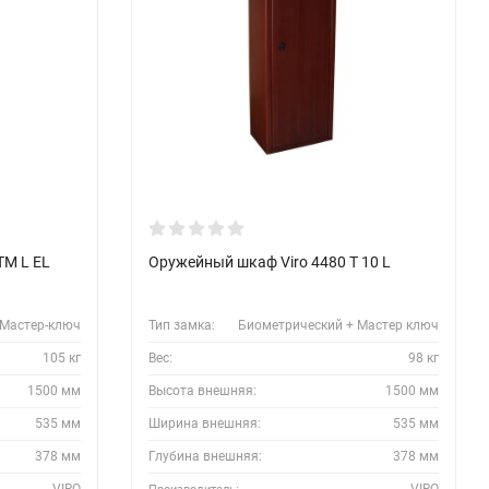
TM L EL
Оружейный шкаф Viro 4480 T 10 L
 Мастер-ключ
Тип замка:
Биометрический + Мастер ключ
105 кг
Вес:
98 кг
1500 мм
Высота внешняя:
1500 мм
535 мм
Ширина внешняя:
535 мм
378 мм
Глубина внешняя:
378 мм
VIRO
VIRO