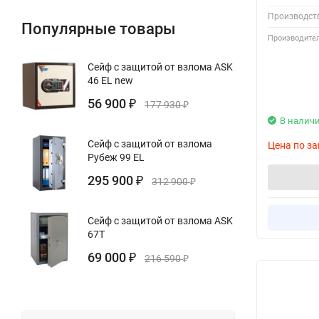
Производст
Популярные товары
Производител
Сейф с защитой от взлома ASK
46 EL new
56 900
₽
177 930
₽
В налич
Сейф с защитой от взлома
Цена по за
Рубеж 99 EL
295 900
₽
312 900
₽
Сейф с защитой от взлома ASK
67T
69 000
₽
216 590
₽