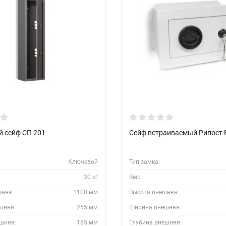
 сейф СП 201
Сейф встраиваемый Рипост 
Ключевой
Тип замка:
30 кг
Вес:
шняя:
1100 мм
Высота внешняя:
шняя:
255 мм
Ширина внешняя:
шняя:
185 мм
Глубина внешняя: