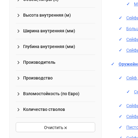
М
Высота внутренняя (м)
Сейф
Больш
Ширина внутренняя (мм)
Сейфы
Глубина внутренняя (мм)
Сейфы
Производитель
Оружейн
Производство
Сейф 
С
Взломостойкость (по Евро)
Сейфы
Количество стволов
Сейфы
Пист
Очистить