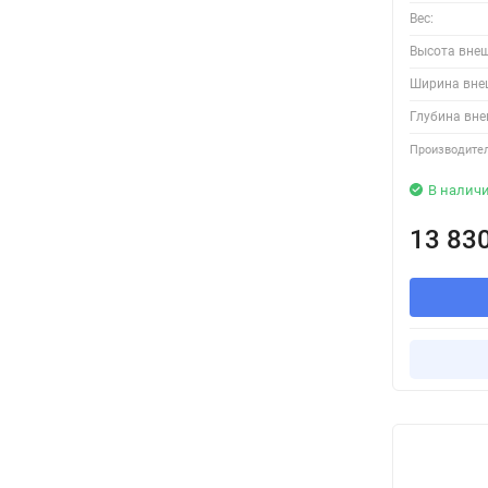
Вес:
Высота вне
Ширина вне
Глубина вне
Производител
В налич
13 83