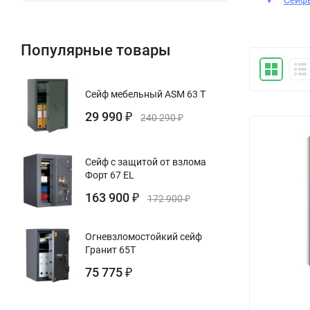
Сейфы
Популярные товары
Сейф мебельный ASM 63 T
29 990
₽
240 290
₽
Сейф с защитой от взлома
Форт 67 EL
163 900
₽
172 900
₽
Огневзломостойкий сейф
Гранит 65T
75 775
₽