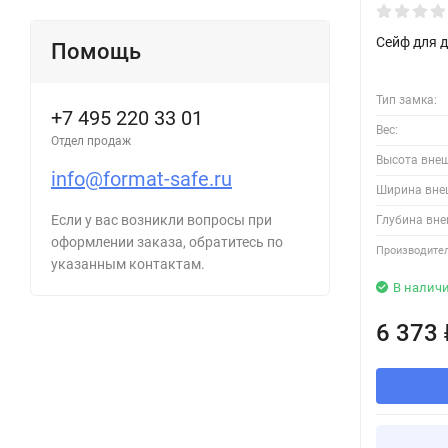
Сейф для 
Помощь
Тип замка:
+7 495 220 33 01
Вес:
Отдел продаж
Высота вне
info@format-safe.ru
Ширина вне
Если у вас возникли вопросы при
Глубина вне
оформлении заказа, обратитесь по
Производител
указанным контактам.
В налич
6 373