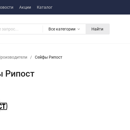
овости
Акции
Каталог
Все категории
Найти
роизводители
/
Сейфы Рипост
 Рипост