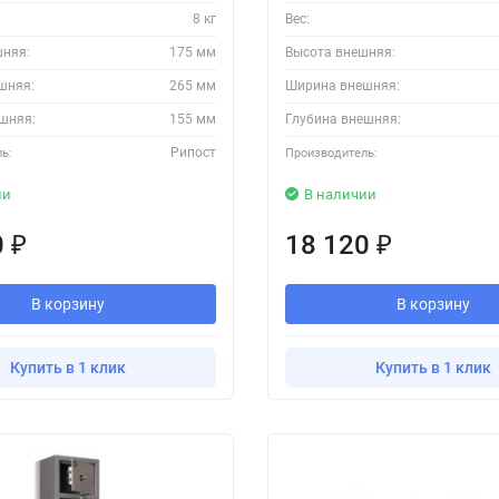
8 кг
Вес:
шняя:
175 мм
Высота внешняя:
шняя:
265 мм
Ширина внешняя:
шняя:
155 мм
Глубина внешняя:
Рипост
ь:
Производитель:
ии
В наличии
0
18 120
₽
₽
В корзину
В корзину
Купить в 1 клик
Купить в 1 клик