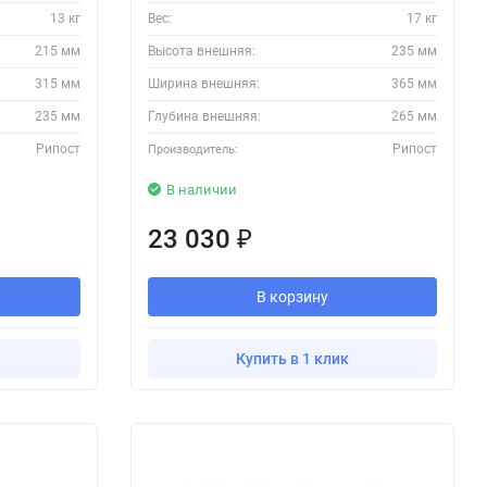
13 кг
Вес:
17 кг
215 мм
Высота внешняя:
235 мм
315 мм
Ширина внешняя:
365 мм
235 мм
Глубина внешняя:
265 мм
Рипост
Рипост
Производитель:
В наличии
23 030
₽
В корзину
Купить в 1 клик