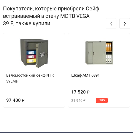
Покупатели, которые приобрели Сейф
встраиваемый в стену MDTB VEGA
‹
›
39.E, также купили
Взломостойкий сейф NTR
Шкаф АМТ 0891
39EMs
17 520
₽
97 400
21 940
₽
-20%
₽