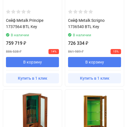
Сейф Metalk Principe
Сейф Metalk Scrigno
1737564 BTL Key
1736540 BTL Key
В наличии
В наличии
759 719
726 334
₽
₽
886 538
861 989
14%
15%
₽
₽
В корзину
В корзину
Купить в 1 клик
Купить в 1 клик