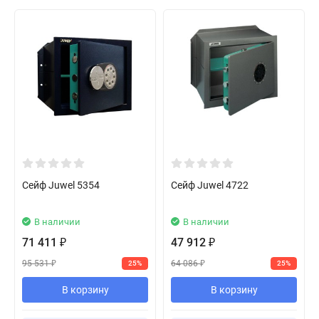
Сейф Juwel 5354
Сейф Juwel 4722
В наличии
В наличии
71 411
47 912
₽
₽
95 531
64 086
25%
25%
₽
₽
В корзину
В корзину