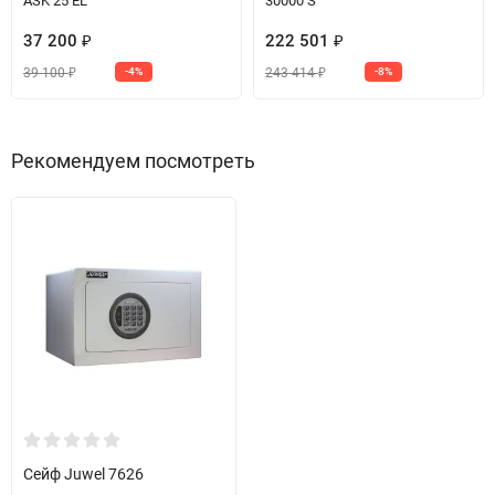
ASK 25 EL
30000 S
37 200
222 501
₽
₽
39 100
243 414
-4%
-8%
₽
₽
Рекомендуем посмотреть
Сейф Juwel 7626