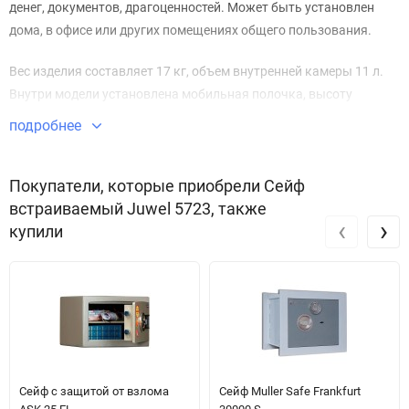
денег, документов, драгоценностей. Может быть установлен
дома, в офисе или других помещениях общего пользования.
Вес изделия составляет 17 кг, объем внутренней камеры 11 л.
Внутри модели установлена мобильная полочка, высоту
которой можно регулировать по своему усмотрению. Данный
подробнее
сейф изготовлен из специального сплава, устойчивого к
высокой температуре и не поддающегося механическим
Покупатели, которые приобрели Сейф
воздействиям, таким как распил.
встраиваемый Juwel 5723, также
‹
›
купили
Сейф с защитой от взлома
Сейф Muller Safe Frankfurt