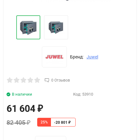
Бренд:
Juwel
0 Отзывов
В наличии
Код:
53910
61 604
₽
82 405
25%
₽
-20 801
₽