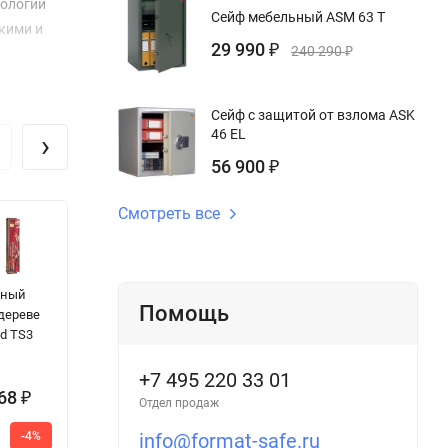
нологии
Сейф мебельный ASM 63 T
кими и
29 990
₽
240 290
₽
Сейф с защитой от взлома ASK
46 EL
›
56 900
₽
Смотреть все
йный
Оружейный
Сейф Juwel
С
Помощь
 дереве
сейф VALBER
5004
EL
d TS3
TIGER 70
+7 495 220 33 01
968
278 500
24 245
₽
₽
₽
Отдел продаж
402
32
-4%
-30%
-25%
info@format-safe.ru
8
500
427
₽
₽