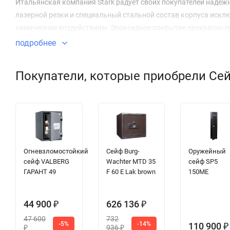
Итальянская компания Stark радует своих покупателей надеж
лазерной резки и специальный стальной состав корпуса иск
химическим воздействиям. Эпоксидное покрытие прекрасно п
подробнее
Покупатели, которые приобрели Сейф
Огневзломостойкий
Сейф Burg-
Оружейный
сейф VALBERG
Wachter MTD 35
сейф SP5
ГАРАНТ 49
F 60 E Lak brown
150ME
44 900
626 136
₽
₽
47 600
732
-5%
-14%
110 900
₽
936
₽
₽