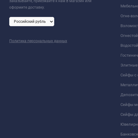
заказывайте, приезжайте к нам в магазин или
Мебельн
оформите доставку.
Огне-вз
Взломос
Огнесто
Политика персональных данных
Водосто
Гостини
Элитные
Сейфы с 
Металли
Депозит
Сейфы м
Сейфы дл
Ювелирн
Банковс