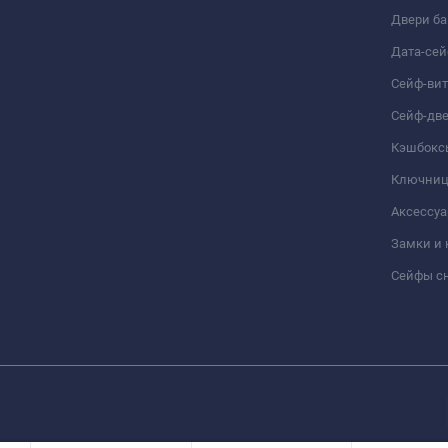
Двери б
Дата-се
Сейф-ви
Сейф-дв
Кэшбокс
Ключни
Аксессуа
Замки и
Сейфы сн