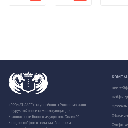
КОМПА
Все сей
Сейфы д
«FORMAT SAFE»: крупнейший в России магазин-
Оружейн
шоурум сейфов и комплектующих для
Офисные
безопасности Вашего имущества. Более 80
брендов сейфов в наличии. Звоните и
Сейфы дл