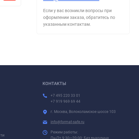
Если у вас возникли вопросы при
оформлении заказа, обратитесь по
указанным контактам.
КОНТАКТЫ
+7 495 220 33 01
+7 919 969 69 44
г. Москва, Волоколамское шоссе 103
info@format-safe.ru
Режим работы:
сти
Пн-Пт 9:30—20:00; Без выходных.