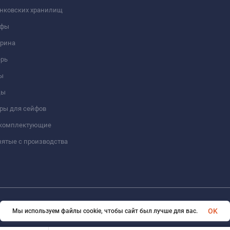
анковских хранилищ
йфы
трина
ерь
ы
цы
ры для сейфов
 комплектующие
ятые с производства
© 2026 Format-safe.ru Все права защищены
OK
Мы используем файлы cookie, чтобы сайт был лучше для вас.