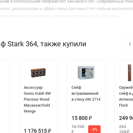
ными и безопасными сейфами вот уже много лет. Современные тех
лючают риски взлома и эффективно противостоят любым механичес
редотвращает появление царапин и противостоит коррозии.
‹
 Stark 364, также купили
Аксессуар
Сейф
Оруже
Swiss Kubik 8W
встраиваемый
сейф в
Precious Wood
в стену AW 2714
Armwoo
Macassar/Gold
Flock
Wenge
15 800
249 
₽
16 700
263
-5%
1 176 515
₽
124
₽
₽