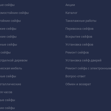
ые сейфы
Акции
ломостойкие сейфы
Каталог
тойкие сейфы
Такелажные работы
йкие сейфы
Перевозка сейфов
йкие сейфы
Вскрытие сейфов
чные сейфы
Установка сейфов
 сейфы
Ремонт сейфов
отделкой деревом
Установка сейф-дверей
ческая мебель
Ремонт сейфа с электронны
ные сейфы
Вопрос-ответ
еталлические
Обмен и возврат
я часов
ые сейфы
кие сейфы