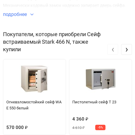
Механически кодовый замок надежно запирает дверь сейфа.
подробнее
Покупатели, которые приобрели Сейф
встраиваемый Stark 466 N, также
‹
›
купили
Огневзломостойкий сейф WA
Пистолетный сейф T 23
E 550 белый
4 360
₽
570 000
4 610
₽
-5%
₽