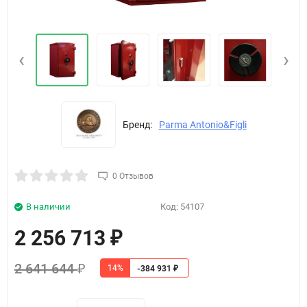
‹
›
Бренд:
Parma Antonio&Figli
0 Отзывов
В наличии
Код:
54107
2 256 713
₽
2 641 644
14%
₽
-384 931
₽