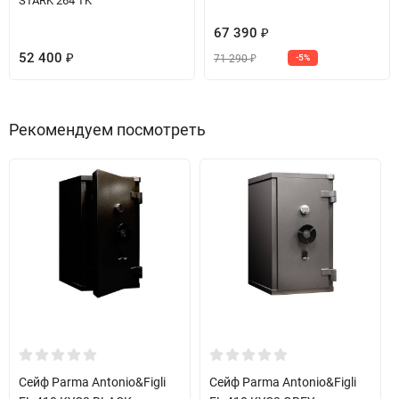
STARK 264 TK
67 390
₽
52 400
71 290
₽
-5%
₽
Рекомендуем посмотреть
Сейф Parma Antonio&Figli
Сейф Parma Antonio&Figli