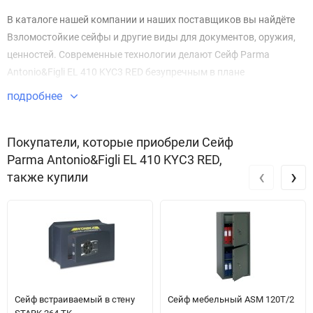
В каталоге нашей компании и наших поставщиков вы найдёте
Взломостойкие сейфы и другие виды для документов, оружия,
ценностей. Современные технологии делают Сейф Parma
Antonio&Figli EL 410 KYC3 RED безупречным в плане
безопасности и защиты имущества.
подробнее
Звоните по телефону +7 495 220 33 01
Покупатели, которые приобрели Сейф
Parma Antonio&Figli EL 410 KYC3 RED,
‹
›
также купили
Сейф встраиваемый в стену
Сейф мебельный ASM 120T/2