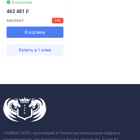
В наличии
463 481
₽
542 535
14%
₽
В корзину
Купить в 1 клик
«FORMAT SAFE»: крупнейший в России магазин-шоурум сейфов и
комплектующих для безопасности Вашего имущества. Более 80