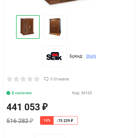
Бренд:
Stark
0 Отзывов
В наличии
Код:
54165
441 053
₽
516 282
14%
₽
-75 229
₽