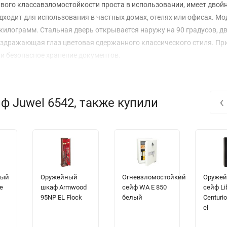
вого классавзломостойкости проста в использовании, имеет двой
дходит для использования в частных домах, отелях или офисах. Мо
6 килограмм. Стальная дверь открывается наружу на 90 градусов, д
раздражающая глаз цветовая сдержанного классического стиля. Пр
и безопасное хранение документов.
‹
ф Juwel 6542, также купили
ный
Оружейный
Огневзломостойкий
Оруже
е
шкаф Armwood
сейф WA E 850
сейф Li
G
95NP EL Flock
белый
Centuri
el