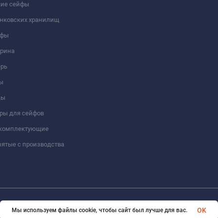
кие сейфы
анковских хранилищ
йфы
трина
ерь
ы
цы
ры для сейфов
 комплектующие
ятые с производства
© 2026 Format-safe.ru Все права защищены
OK
Мы используем файлы cookie, чтобы сайт был лучше для вас.