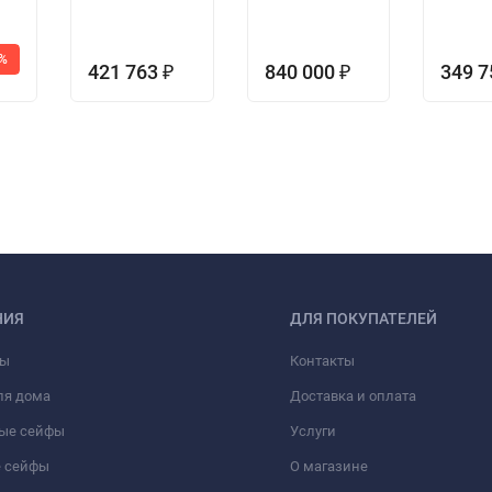
0%
421 763
840 000
349 
₽
₽
НИЯ
ДЛЯ ПОКУПАТЕЛЕЙ
фы
Контакты
ля дома
Доставка и оплата
ые сейфы
Услуги
 сейфы
О магазине