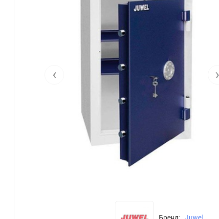
‹
Бренд:
Juwel