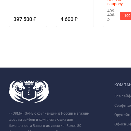
запросу
499
498
-10
397 500
4 600
₽
₽
₽
КОМПА
Все сей
Сейфы д
«FORMAT SAFE»: крупнейший в России магазин-
Оружейн
шоурум сейфов и комплектующих для
Офисные
безопасности Вашего имущества. Более 80