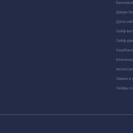
Банковс
Двери б
Дата-се
Сейф-ви
Сейф-дв
Кэшбокс
Ключни
Аксессуа
Замки и
Сейфы сн