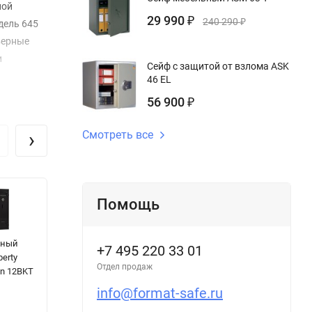
ной
29 990
₽
240 290
₽
дель 645
верные
и
Сейф с защитой от взлома ASK
46 EL
56 900
₽
›
Смотреть все
Помощь
йный
Сейф для дома
Сейф
О
+7 495 220 33 01
berty
СПУТНИК P 06Н
огневзломостойкий
с
Отдел продаж
on 12BKT
Defender Pro
128 XS EL
info@format-safe.ru