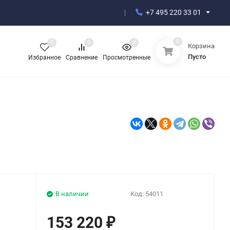
+7 495 220 33 01
0
0
0
0
Корзина
Пусто
Избранное
Сравнение
Просмотренные
В наличии
Код:
54011
153 220
₽