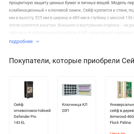
процентную защиту ценных бумаг и личных вещей. Модель пер
комбинационный + ключевой замок. Сейф крепится к стене, по
мм в высоту, 525 мм в ширину и 489 мм в глубину с массой 13
петли крепятся изнутри. Внешняя и внутренняя отделка – не 
небольшой себестоимости модель 6542 гарантирует надежное 
подробнее
Покупатели, которые приобрели Сей
Сейф
Ключница КЛ
Универсаль
огневзломостойкий
20П
сейф в дерев
Defender Pro
Armwood-46
143 EL
Flock Patina
Цена по