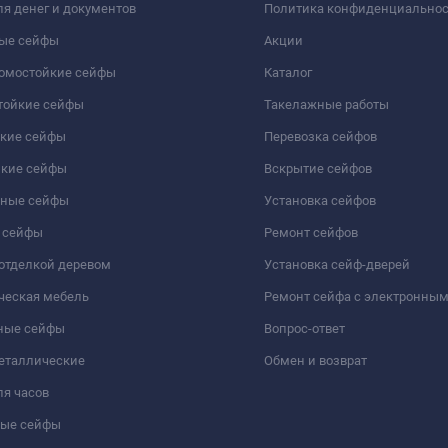
я денег и документов
Политика конфиденциально
ые сейфы
Акции
ломостойкие сейфы
Каталог
тойкие сейфы
Такелажные работы
йкие сейфы
Перевозка сейфов
йкие сейфы
Вскрытие сейфов
чные сейфы
Установка сейфов
 сейфы
Ремонт сейфов
отделкой деревом
Установка сейф-дверей
ческая мебель
Ремонт сейфа с электронны
ные сейфы
Вопрос-ответ
еталлические
Обмен и возврат
я часов
ые сейфы