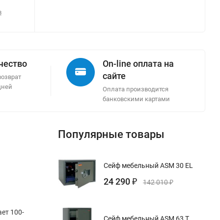
в
ачество
On-line оплата на
сайте
возврат
дней
Оплата производится
банковскими картами
Популярные товары
Сейф мебельный ASM 30 EL
24 290
₽
142 010
₽
ет 100-
Сейф мебельный ASM 63 T