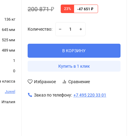
200 871
23%
₽
-47 651
₽
136 кг
Количество:
645 мм
525 мм
489 мм
В КОРЗИНУ
1
Купить в 1 клик
0
з класса
Избранное
Сравнение
Juwel
Заказ по телефону:
+7 495 220 33 01
Италия