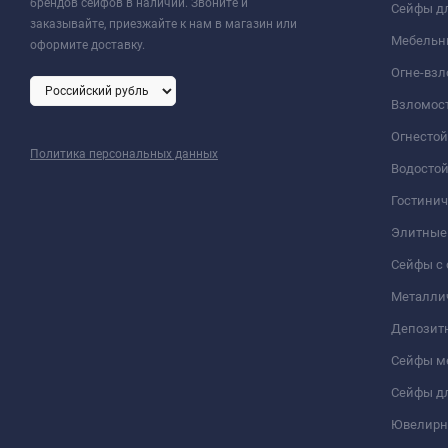
брендов сейфов в наличии. Звоните и
Сейфы дл
заказывайте, приезжайте к нам в магазин или
Мебельн
оформите доставку.
Огне-вз
Взломос
Огнесто
Политика персональных данных
Водосто
Гостини
Элитные
Сейфы с 
Металли
Депозит
Сейфы м
Сейфы дл
Ювелирн