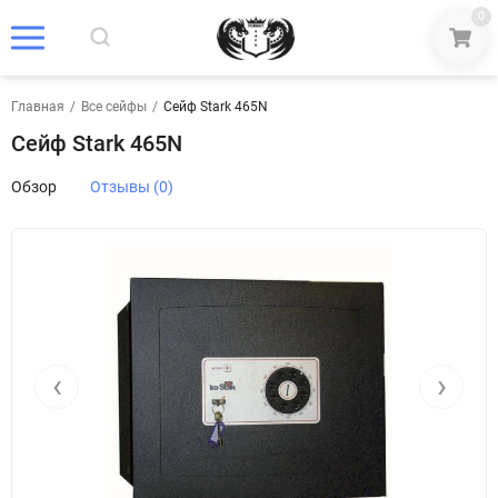
0
Главная
/
Все сейфы
/
Сейф Stark 465N
Сейф Stark 465N
Обзор
Отзывы (0)
‹
›