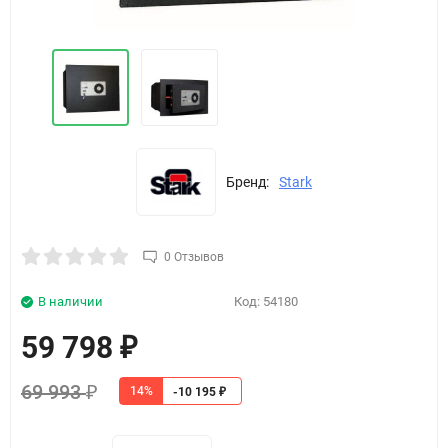
Бренд:
Stark
0 Отзывов
В наличии
Код:
54180
59 798
₽
69 993
14%
₽
-10 195
₽