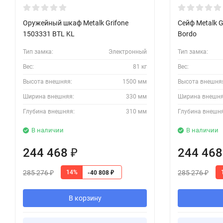
Оружейный шкаф Metalk Grifone
Сейф Metalk G
1503331 BTL KL
Bordo
Тип замка:
Электронный
Тип замка:
Вес:
81 кг
Вес:
Высота внешняя:
1500 мм
Высота внешня
Ширина внешняя:
330 мм
Ширина внешня
Глубина внешняя:
310 мм
Глубина внешн
В наличии
В наличии
244 468
244 46
₽
285 276
285 276
14%
-40 808
₽
₽
₽
В корзину