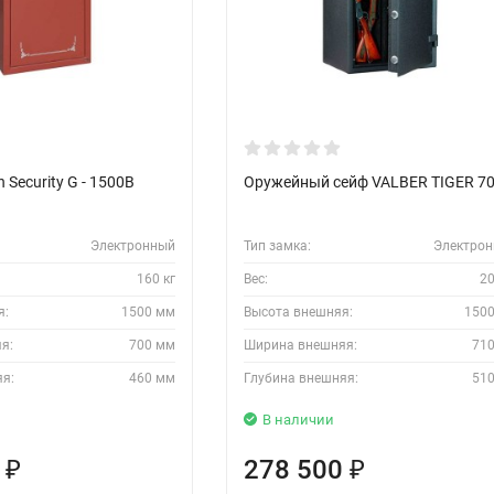
 Security G - 1500B
Оружейный сейф VALBER TIGER 7
Электронный
Тип замка:
Электро
160 кг
Вес:
20
я:
1500 мм
Высота внешняя:
150
я:
700 мм
Ширина внешняя:
71
яя:
460 мм
Глубина внешняя:
51
В наличии
6
278 500
₽
₽