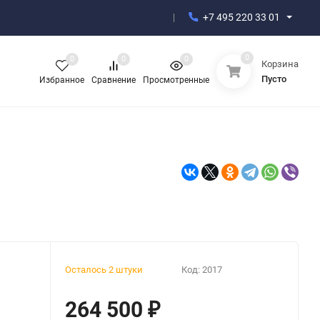
+7 495 220 33 01
0
0
0
0
Корзина
Пусто
Избранное
Сравнение
Просмотренные
Осталось 2 штуки
Код:
2017
264 500
₽