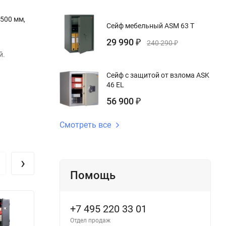
500 мм,
Сейф мебельный ASM 63 T
29 990
₽
240 290
₽
й.
Сейф с защитой от взлома ASK
46 EL
56 900
₽
Смотреть все
›
Помощь
+7 495 220 33 01
Отдел продаж