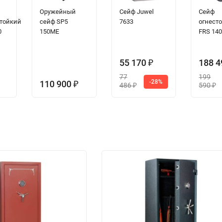
Оружейный
Сейф Juwel
Сейф
тойкий
сейф SP5
7633
огнест
0
150ME
FRS 140
55 170
188 
₽
77
199
-28%
110 900
₽
486
590
₽
₽