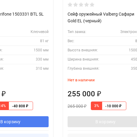
rifone 1503331 BTL SL
Сейф оружейный Valberg Сафари
Gold EL (черный)
Ключевой
Тип замка:
Электро
81 кг
Вес:
8
я:
1500 мм
Высота внешняя:
150
я:
330 мм
Ширина внешняя:
45
яя:
310 мм
Глубина внешняя:
35
Нет в наличии
8
255 000
₽
₽
265 000
14%
3%
-40 808
-10 000
₽
₽
₽
В корзину
В корзину