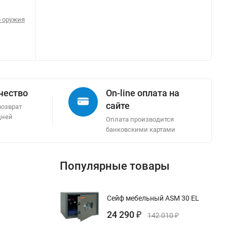
 оружия
ачество
On-line оплата на
сайте
возврат
дней
Оплата производится
банковскими картами
Популярные товары
Сейф мебельный ASM 30 EL
24 290
₽
142 010
₽