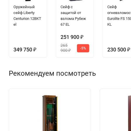
Оружейный
Сейф с
Сейф
сейф Liberty
защитой от
огневзломос
Centurion 12BKT
взлома Рубеж
Eurolite FS 15
el
67 EL
KL
251 900
₽
265
-5%
349 750
230 500
₽
₽
900
₽
Рекомендуем посмотреть