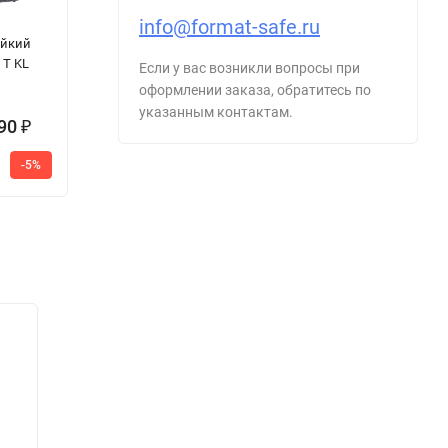
info@format-safe.ru
Оружейный
Сейф
О
ойкий
сейф ОШ 4
взломостойкий
ш
 T KL
ASK 20
Если у вас возникли вопросы при
оформлении заказа, обратитесь по
указанным контактам.
490
24 500
6
₽
₽
74
7
-5%
-67%
25 200
₽
475
₽
₽