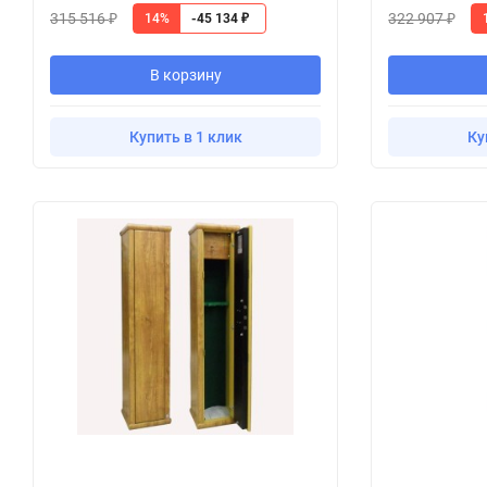
315 516
322 907
14%
-45 134
₽
₽
₽
В корзину
Купить в 1 клик
Ку