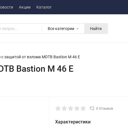
овости
Акции
Каталог
Все категории
Найти
 с защитой от взлома MDTB Bastion M 46 E
TB Bastion M 46 E
0 Отзывов
Характеристики