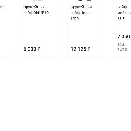
ма
Оружейный
Оружейный
Сейф
сейф Oldi №10
сейф Чирок
мебель
1520
28 EL
7 06
124
6 000
12 125
₽
₽
847
₽