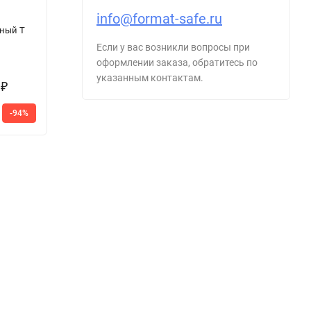
info@format-safe.ru
Огневзломостойкий
Сейф Juwel
О
ный T
сейф BMI 010T
4353
с
Если у вас возникли вопросы при
оформлении заказа, обратитесь по
указанным контактам.
0
58 446
₽
₽
78
-94%
-25%
56 090
1
₽
188
₽