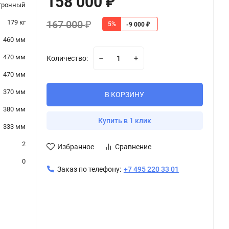
158 000
₽
тронный
167 000
179 кг
5%
₽
-9 000
₽
460 мм
470 мм
Количество:
470 мм
370 мм
В КОРЗИНУ
380 мм
Купить в 1 клик
333 мм
2
Избранное
Сравнение
0
Заказ по телефону:
+7 495 220 33 01