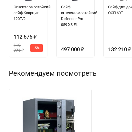
Огневзломостойкий
Сейф
Сейф для до
сейф Кварцит
огневзломостойкий
ОСП 69T
120T/2
Defender Pro
059 XS EL
112 675
₽
119
-5%
497 000
132 210
₽
₽
375
₽
Рекомендуем посмотреть