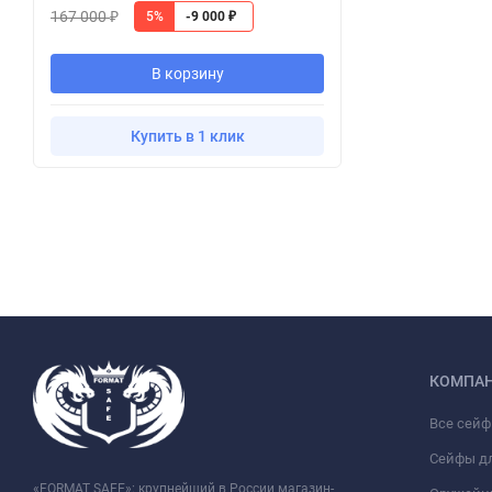
167 000
5%
-9 000
₽
₽
В корзину
Купить в 1 клик
КОМПА
Все сей
Сейфы д
«FORMAT SAFE»: крупнейший в России магазин-