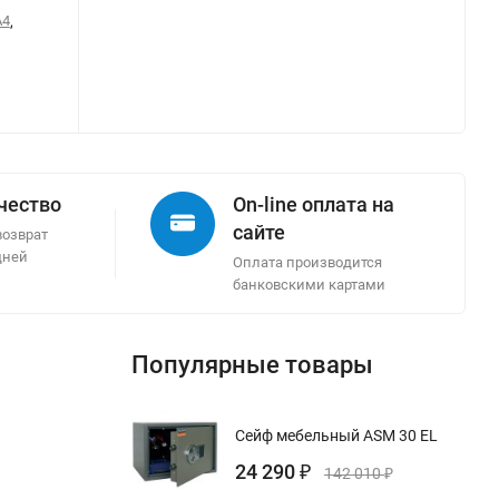
А4
,
ачество
On-line оплата на
сайте
возврат
дней
Оплата производится
банковскими картами
Популярные товары
Сейф мебельный ASM 30 EL
24 290
₽
142 010
₽