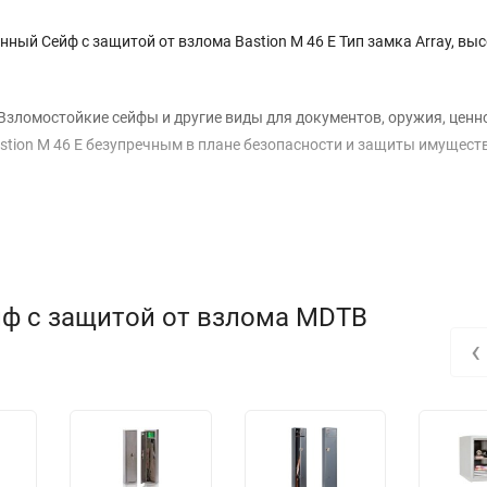
ный Сейф с защитой от взлома Bastion M 46 E Тип замка Array, выс
Взломостойкие сейфы и другие виды для документов, оружия, ценно
stion M 46 E безупречным в плане безопасности и защиты имущест
йф с защитой от взлома MDTB
‹