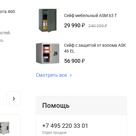
ота 460
Сейф мебельный ASM 63 T
29 990
₽
240 290
₽
стей.
ва.
Сейф с защитой от взлома ASK
46 EL
56 900
₽
Смотреть все
›
Помощь
+7 495 220 33 01
Отдел продаж