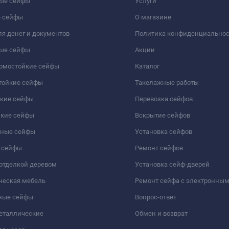
ые сейфы
Услуги
 сейфы
О магазине
я денег и документов
Политика конфиденциально
ые сейфы
Акции
ломостойкие сейфы
Каталог
тойкие сейфы
Такелажные работы
йкие сейфы
Перевозка сейфов
йкие сейфы
Вскрытие сейфов
чные сейфы
Установка сейфов
 сейфы
Ремонт сейфов
отделкой деревом
Установка сейф-дверей
ческая мебель
Ремонт сейфа с электронны
ные сейфы
Вопрос-ответ
еталлические
Обмен и возврат