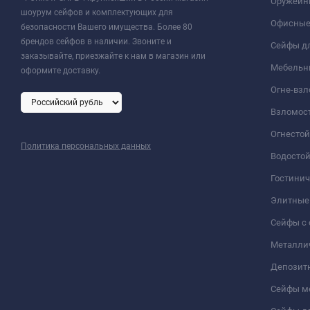
Оружейн
шоурум сейфов и комплектующих для
Офисные
безопасности Вашего имущества. Более 80
брендов сейфов в наличии. Звоните и
Сейфы дл
заказывайте, приезжайте к нам в магазин или
Мебельн
оформите доставку.
Огне-вз
Взломос
Огнесто
Политика персональных данных
Водосто
Гостини
Элитные
Сейфы с 
Металли
Депозит
Сейфы м