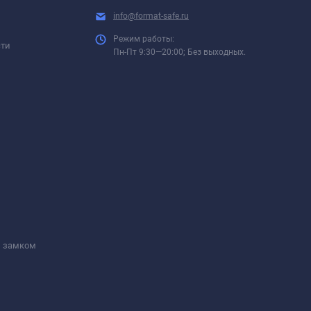
info@format-safe.ru
Режим работы:
сти
Пн-Пт 9:30—20:00; Без выходных.
м замком