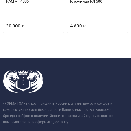
RAM VII 4386
Ключница КЛ 50С
30 000
4 800
₽
₽
«FORMAT SAFE»: крупнейший в России магазин-шоурум сейфов и
комплектующих для безопасности Вашего имущества. Более 80
брендов сейфов в наличии. Звоните и заказывайте, приезжайте к
нам в магазин или оформите доставку.