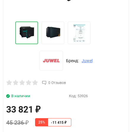
Бренд:
Juwel
0 Отзывов
В наличии
Код:
53926
33 821
₽
45 236
25%
₽
-11 415
₽