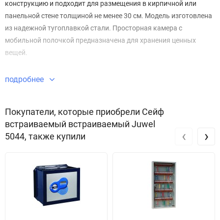
конструкцию и подходит для размещения в кирпичной или
панельной стене толщиной не менее 30 см. Модель изготовлена
из надежной тугоплавкой стали. Просторная камера с
мобильной полочкой предназначена для хранения ценных
вещей.
Способ изготовления – беспрерывная сварка, что обеспечивает
подробнее
максимальную прочность швов и стыков. Дверная панель
имеет дополнительную защиту из хромированного листа
Покупатели, которые приобрели Сейф
толщиной 8 мм. Внутренняя петля проходит вертикально по
встраиваемый встраиваемый Juwel
всей высоте камеры. Тип замка сейфа ключевой с повышенной
‹
›
5044, также купили
защитой от манипуляций вскрытия.