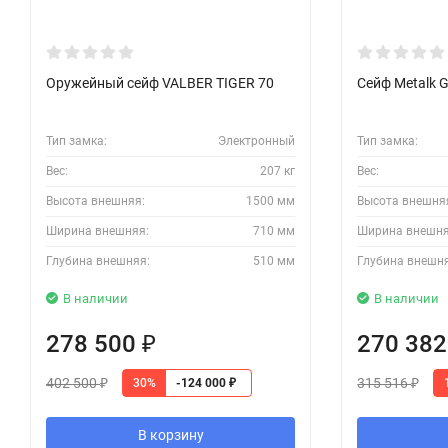
Оружейный сейф VALBER TIGER 70
Сейф Metalk G
Тип замка:
Электронный
Тип замка:
Вес:
207 кг
Вес:
Высота внешняя:
1500 мм
Высота внешня
Ширина внешняя:
710 мм
Ширина внешня
Глубина внешняя:
510 мм
Глубина внешн
В наличии
В наличии
278 500
270 38
₽
402 500
315 516
30%
-124 000
₽
₽
₽
В корзину