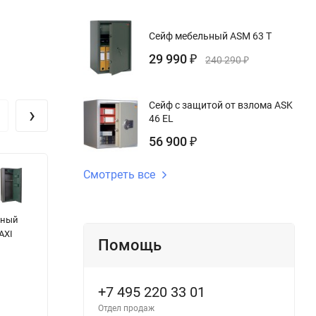
Сейф мебельный ASM 63 T
29 990
₽
240 290
₽
Сейф с защитой от взлома ASK
›
46 EL
56 900
₽
Смотреть все
йный
Картотека A0
Сейф Muller
С
AXI
05/3 (низ)
Safe Dresden
1
Помощь
Radebeul 56003
S
+7 495 220 33 01
Отдел продаж