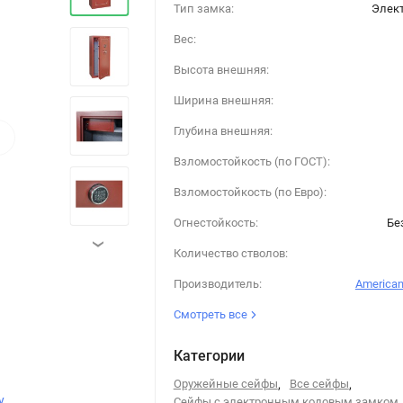
Тип замка:
Элек
Вес:
Высота внешняя:
Ширина внешняя:
›
Глубина внешняя:
Взломостойкость (по ГОСТ):
Взломостойкость (по Евро):
Огнестойкость:
Бе
›
Количество стволов:
Производитель:
American
Смотреть все
Категории
Оружейные сейфы
,
Все сейфы
,
y
Сейфы с электронным кодовым замком
,