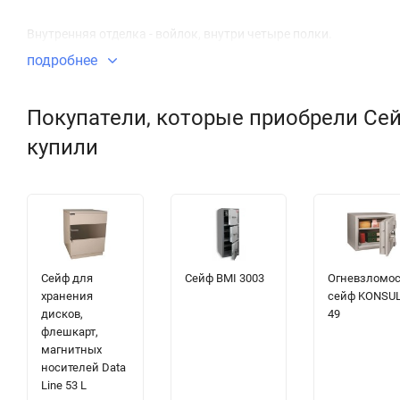
Внутренняя отделка - войлок, внутри четыре полки.
подробнее
Покупатели, которые приобрели Сейф
купили
Сейф для
Сейф BMI 3003
Огневзломо
хранения
сейф KONSU
дисков,
49
флешкарт,
магнитных
носителей Data
Line 53 L