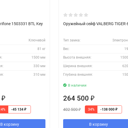
rifone 1503331 BTL Key
Оружейный сейф VALBERG TIGER 
Ключевой
Тип замка:
Электро
81 кг
Вес:
19
я:
1500 мм
Высота внешняя:
150
я:
330 мм
Ширина внешняя:
62
яя:
310 мм
Глубина внешняя:
15
В наличии
2
264 500
₽
₽
402 500
14%
34%
-45 134
-138 000
₽
₽
₽
В корзину
В корзину