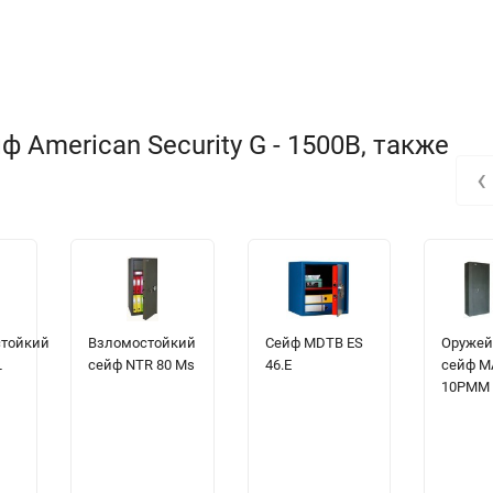
 American Security G - 1500B, также
‹
стойкий
Взломостойкий
Сейф МDТВ ES
Оруже
L
сейф NTR 80 Ms
46.E
сейф M
10PMM