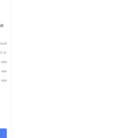
60
нный
0 кг
0 мм
0 мм
0 мм