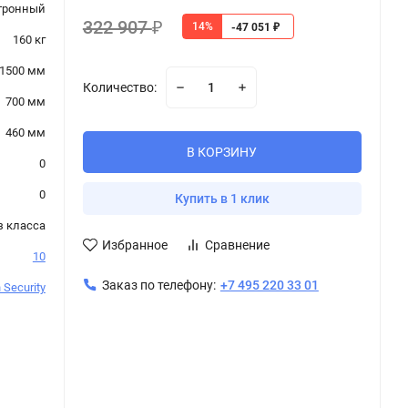
тронный
322 907
14%
₽
-47 051
₽
160 кг
1500 мм
Количество:
700 мм
460 мм
В КОРЗИНУ
0
0
Купить в 1 клик
з класса
Избранное
Сравнение
10
Заказ по телефону:
+7 495 220 33 01
 Security