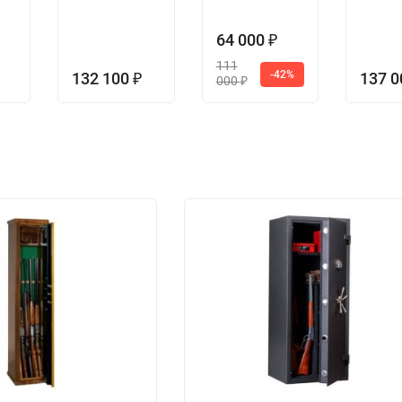
64 000
₽
111
-42%
132 100
137 
₽
000
₽