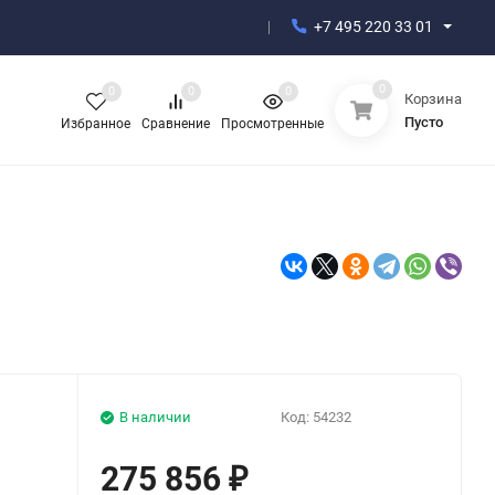
+7 495 220 33 01
0
0
0
0
Корзина
Пусто
Избранное
Сравнение
Просмотренные
В наличии
Код:
54232
275 856
₽