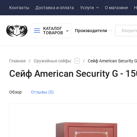
Контакты
Доставка и оплата
Услуги
О магазине
Н
КАТАЛОГ 
Производители
ТОВАРОВ
Главная
/
Оружейные сейфы
/
Сейф American Security G
Сейф American Security G - 1
Обзор
Отзывы (0)