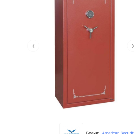
‹
Бренд:
American Securit