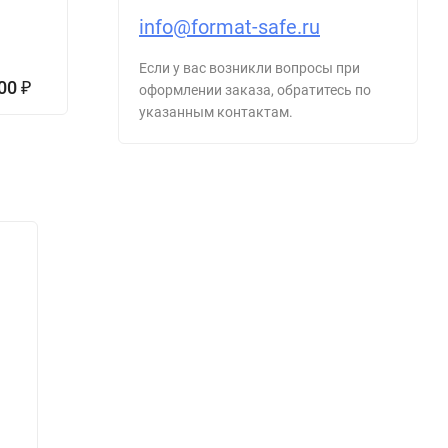
info@format-safe.ru
66 200
926 342
₽
₽
Если у вас возникли вопросы при
83
1 013
-20%
-8%
000
2
₽
оформлении заказа, обратитесь по
200
415
₽
₽
указанным контактам.