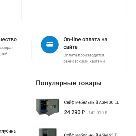
ачество
On-line оплата на
сайте
возврат
дней
Оплата производится
банковскими картами
Популярные товары
Сейф мебельный ASM 30 EL
24 290
₽
142 010
₽
 глубина
Сейф мебельный ASM 63 T