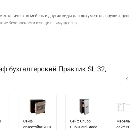
еталлическая мебель и другие виды для документов, оружия, ценн
лане безопасности и защиты имущества.
ф бухгалтерский Практик SL 32,
‹
1
Сейф
Сейф Chubb
Мебел
огнестойкий FR
DuoGuard Grade
сейф N