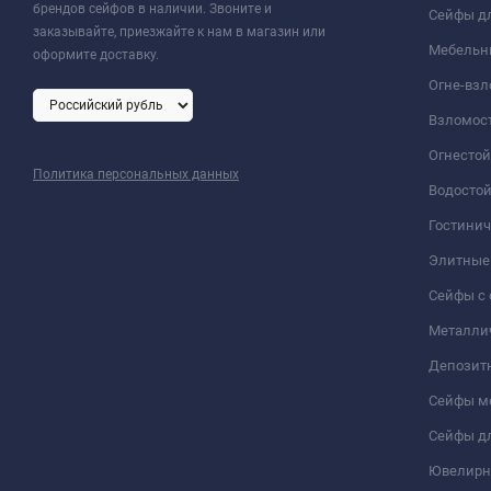
брендов сейфов в наличии. Звоните и
Сейфы дл
заказывайте, приезжайте к нам в магазин или
Мебельн
оформите доставку.
Огне-вз
Взломос
Огнесто
Политика персональных данных
Водосто
Гостини
Элитные
Сейфы с 
Металли
Депозит
Сейфы м
Сейфы дл
Ювелирн