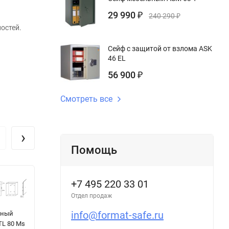
29 990
₽
240 290
₽
остей.
Сейф с защитой от взлома ASK
46 EL
56 900
₽
Смотреть все
›
Помощь
+7 495 220 33 01
Отдел продаж
info@format-safe.ru
ьный
Сейф с
Аксессуар
С
TL 80 Ms
защитой от
Swiss Kubik