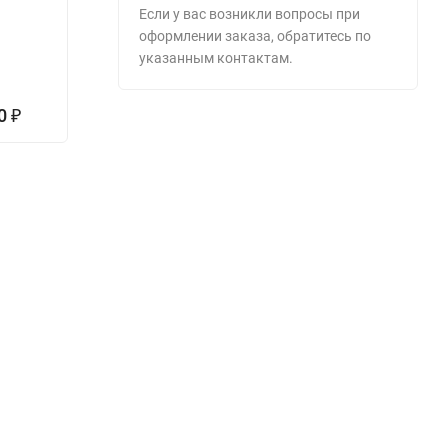
взлома MTD 38
Triple Aluminium
Если у вас возникли вопросы при
F60 S
оформлении заказа, обратитесь по
указанным контактам.
3
3
00
1 015 738
417 386
₽
₽
₽
0