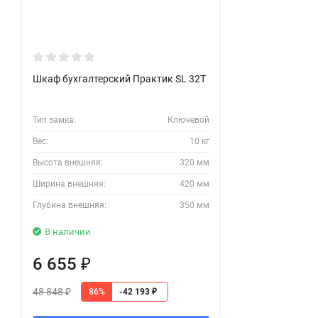
Шкаф бухгалтерский Практик SL 32T
Тип замка:
Ключевой
Вес:
10 кг
Высота внешняя:
320 мм
Ширина внешняя:
420 мм
Глубина внешняя:
350 мм
В наличии
6 655
₽
48 848
86%
-42 193
₽
₽