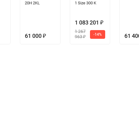
20H 2KL
1 Size 300 K
1 083 201
₽
1 267
-14%
61 000
61 4
₽
963
₽