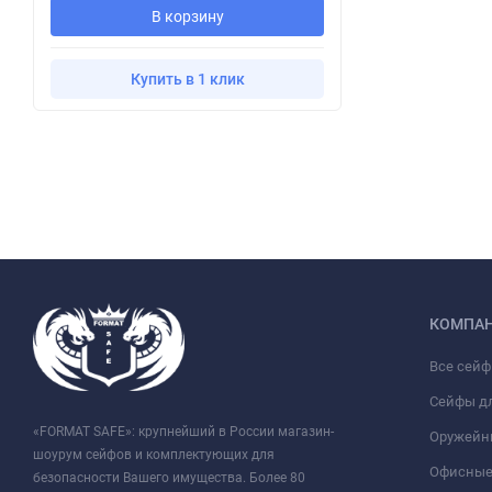
В корзину
Купить в 1 клик
КОМПА
Все сей
Сейфы д
«FORMAT SAFE»: крупнейший в России магазин-
Оружейн
шоурум сейфов и комплектующих для
Офисные
безопасности Вашего имущества. Более 80