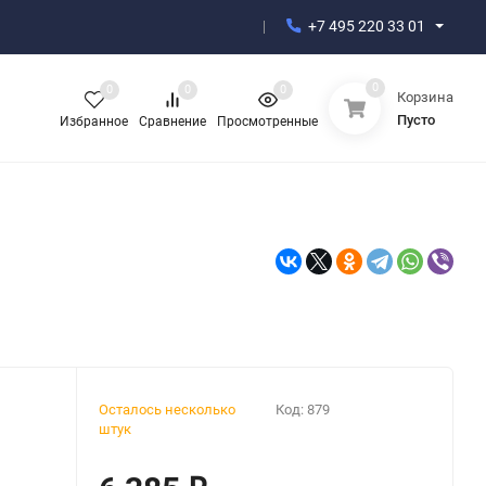
+7 495 220 33 01
0
0
0
0
Корзина
Пусто
Избранное
Сравнение
Просмотренные
Осталось несколько
Код:
879
штук