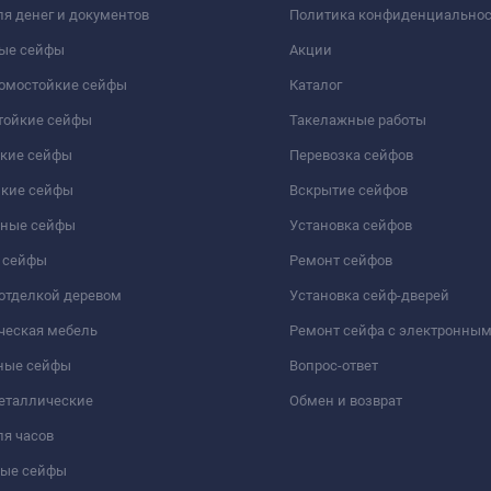
я денег и документов
Политика конфиденциально
ые сейфы
Акции
ломостойкие сейфы
Каталог
тойкие сейфы
Такелажные работы
йкие сейфы
Перевозка сейфов
йкие сейфы
Вскрытие сейфов
чные сейфы
Установка сейфов
 сейфы
Ремонт сейфов
отделкой деревом
Установка сейф-дверей
ческая мебель
Ремонт сейфа с электронны
ные сейфы
Вопрос-ответ
еталлические
Обмен и возврат
я часов
ые сейфы