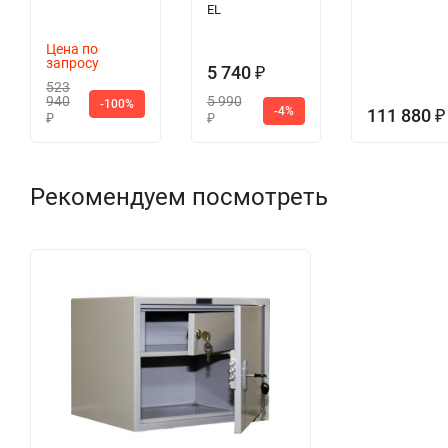
EL
Цена по
запросу
5 740
₽
523
940
5 990
-100%
-4%
111 880
₽
₽
₽
Рекомендуем посмотреть