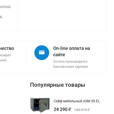
сыпные
,
в
,
ачество
On-line оплата на
сайте
возврат
дней
Оплата производится
банковскими картами
Популярные товары
Сейф мебельный ASM 30 EL
24 290
₽
142 010
₽