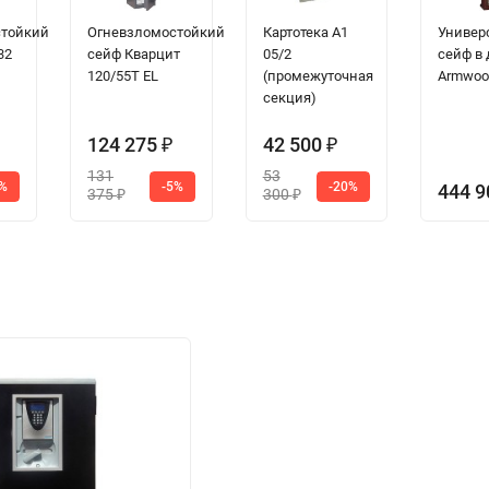
стойкий
Огневзломостойкий
Картотека A1
Универ
32
сейф Кварцит
05/2
сейф в
120/55T EL
(промежуточная
Armwoo
секция)
124 275
42 500
₽
₽
131
53
5%
-5%
-20%
444 
375
300
₽
₽