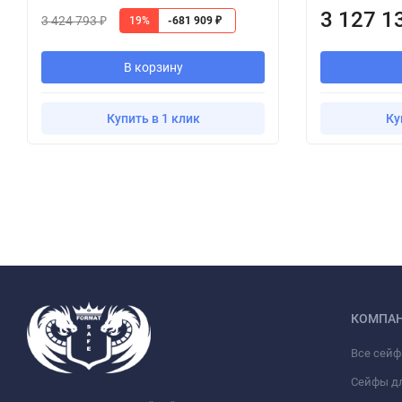
3 127 1
3 424 793
19%
-681 909
₽
₽
В корзину
Купить в 1 клик
Ку
КОМПА
Все сей
Сейфы д