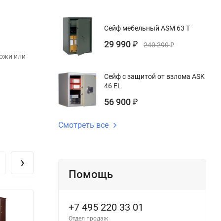
Сейф мебельный ASM 63 T
29 990
₽
240 290
₽
кожи или
Сейф с защитой от взлома ASK
46 EL
56 900
₽
Смотреть все
›
Помощь
+7 495 220 33 01
Отдел продаж