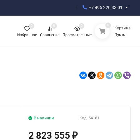
+7 495 220 33 01
0
0
0
0
Корзина
Пусто
Избранное
Сравнение
Просмотренные
В наличии
Код:
54161
2 823 555
₽