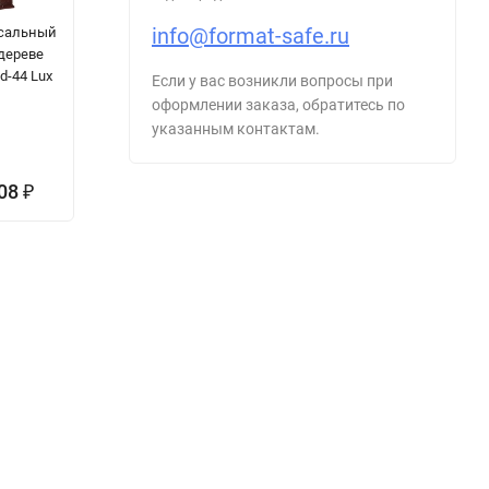
info@format-safe.ru
сальный
Оружейный
Оружейный
С
 дереве
сейф с
сейф с
б
d-44 Lux
отделкой
отделкой
М
Если у вас возникли вопросы при
деревом
деревом
оформлении заказа, обратитесь по
Armwood 535
Armwood 757
указанным контактам.
Flock
Flock
908
338 929
545 462
3
₽
₽
₽