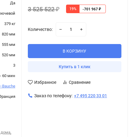
Да
3 525 522
19%
₽
-701 967
₽
лючевой
379 кг
Количество:
820 мм
555 мм
В КОРЗИНУ
520 мм
3
Купить в 1 клик
- 60 мин
Избранное
Сравнение
t–Bauche
Заказ по телефону:
+7 495 220 33 01
Франция
 дома
,