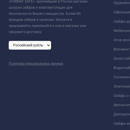
«FORMAT SAFE»: крупнейший в России магазин-
Оружейн
шоурум сейфов и комплектующих для
Офисные
безопасности Вашего имущества. Более 80
брендов сейфов в наличии. Звоните и
Сейфы дл
заказывайте, приезжайте к нам в магазин или
Мебельн
оформите доставку.
Огне-вз
Взломос
Огнесто
Политика персональных данных
Водосто
Гостини
Элитные
Сейфы с 
Металли
Депозит
Сейфы м