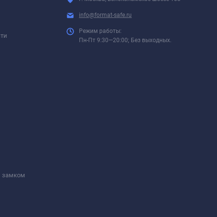
info@format-safe.ru
Режим работы:
сти
Пн-Пт 9:30—20:00; Без выходных.
м замком