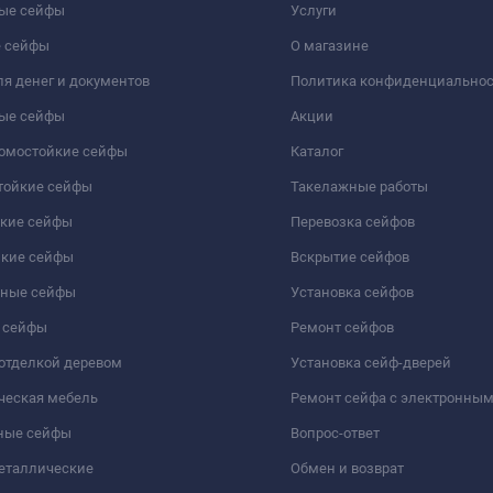
ые сейфы
Услуги
 сейфы
О магазине
я денег и документов
Политика конфиденциально
ые сейфы
Акции
ломостойкие сейфы
Каталог
тойкие сейфы
Такелажные работы
йкие сейфы
Перевозка сейфов
йкие сейфы
Вскрытие сейфов
чные сейфы
Установка сейфов
 сейфы
Ремонт сейфов
отделкой деревом
Установка сейф-дверей
ческая мебель
Ремонт сейфа с электронны
ные сейфы
Вопрос-ответ
еталлические
Обмен и возврат