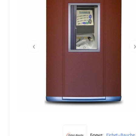
‹
Бренд:
Fichet–Bauche