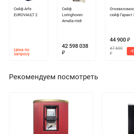
Сейф Arfe
Сейф
Огневзломо
EUROVAULT 2
Loringhoven
сейф Гарант 
Amalia midi
44 900
₽
42 598 038
47 600
Цена по
-
₽
запросу
₽
Рекомендуем посмотреть