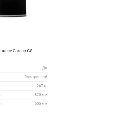
Bauche Carena GSL
Да
Электронный
267 кг
я:
820 мм
я:
555 мм