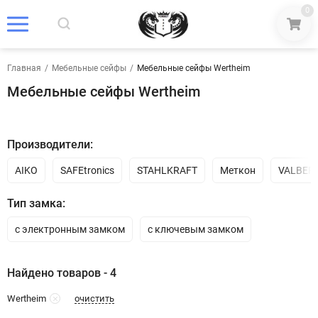
0
Главная
/
Мебельные сейфы
/
Мебельные сейфы Wertheim
Мебельные сейфы Wertheim
Производители:
AIKO
SAFEtronics
STAHLKRAFT
Меткон
VALBER
Тип замка:
с электронным замком
с ключевым замком
Найдено товаров - 4
очистить
Wertheim