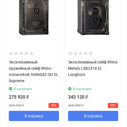
Эксклюзивный
Эксклюзивный сейф Rhino
оружейный сейф Rhino
Metals LSB2418 EL
Ironworks® AIW6042-SO EL
Longhorn
Supreme
В наличии
В наличии
275 920
343 120
₽
₽
344 900
428 900
20%
20%
₽
₽
В корзину
В корзину