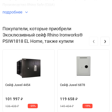
Производство Rhino Safe (США)
подробнее
Покупатели, которые приобрели
Эксклюзивный сейф Rhino Ironworks®
‹
›
PSIW1818 EL Home, также купили
Сейф Juwel 4454
Сейф Juwel 6878
101 997
119 658
₽
₽
136 438
149 404
-25%
-19%
₽
₽