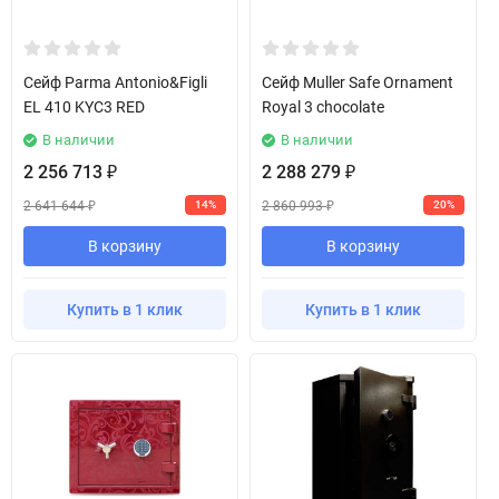
Сейф Parma Antonio&Figli
Сейф Muller Safe Ornament
EL 410 KYC3 RED
Royal 3 chocolate
В наличии
В наличии
2 256 713
2 288 279
₽
₽
2 641 644
2 860 993
14%
20%
₽
₽
В корзину
В корзину
Купить в 1 клик
Купить в 1 клик