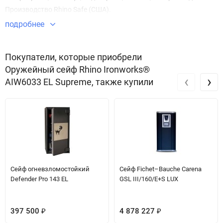
Производство Rhino Safe (США).
подробнее
Покупатели, которые приобрели
Оружейный сейф Rhino Ironworks®
‹
›
AIW6033 EL Supreme, также купили
Сейф огневзломостойкий
Сейф Fichet–Bauche Carena
Defender Pro 143 EL
GSL III/160/E+S LUX
397 500
4 878 227
₽
₽