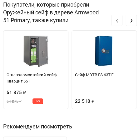
Покупатели, которые приобрели
Оружейный сейф в дереве Armwood
‹
›
51 Primary, также купили
Огневзломостойкий сейф
Сейф МDТВ ES 63T.E
Кварцит 65T
51 875
₽
22 510
54 875
-5%
₽
₽
Рекомендуем посмотреть