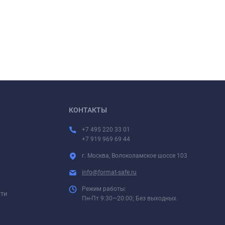
КОНТАКТЫ
+7 495 220 33 01
+7 919 969 69 44
г. Москва, Волоколамское шоссе 103
info@format-safe.ru
Режим работы:
сти
Пн-Пт 9:30—20:00; Без выходных.