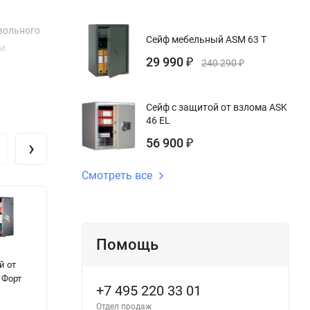
твольного
Сейф мебельный ASM 63 T
м.
29 990
₽
240 290
₽
Сейф с защитой от взлома ASK
46 EL
›
56 900
₽
Смотреть все
Помощь
Сейф Fichet–
Шкаф AMB
В
й от
Bauche Carena
140/10
с
 Форт
GSL III/160/E
M
+7 495 220 33 01
LUX
Отдел продаж