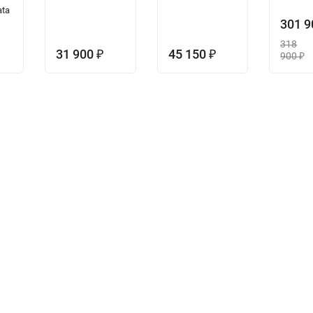
ata
301 
318
31 900
45 150
₽
₽
900
₽