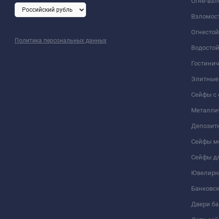
Огне-вз
Взломос
Огнесто
Политика персональных данных
Водосто
Гостини
Элитные
Сейфы с 
Металли
Депозит
Сейфы м
Сейфы дл
Ювелирн
Банковс
Двери б