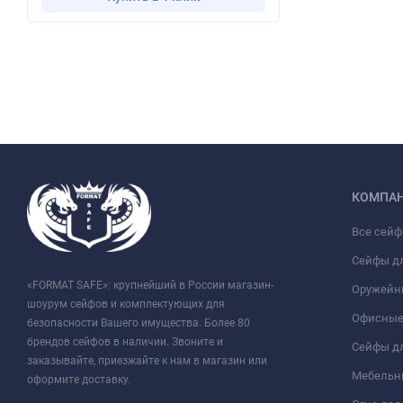
КОМПА
Все сей
Сейфы д
«FORMAT SAFE»: крупнейший в России магазин-
Оружейн
шоурум сейфов и комплектующих для
Офисные
безопасности Вашего имущества. Более 80
брендов сейфов в наличии. Звоните и
Сейфы дл
заказывайте, приезжайте к нам в магазин или
Мебельн
оформите доставку.