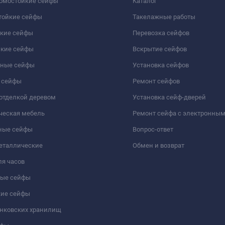
ломостойкие сейфы
Каталог
тойкие сейфы
Такелажные работы
йкие сейфы
Перевозка сейфов
йкие сейфы
Вскрытие сейфов
чные сейфы
Установка сейфов
 сейфы
Ремонт сейфов
отделкой деревом
Установка сейф-дверей
ческая мебель
Ремонт сейфа с электронны
ные сейфы
Вопрос-ответ
еталлические
Обмен и возврат
я часов
ые сейфы
кие сейфы
анковских хранилищ