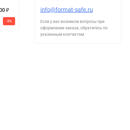
info@format-safe.ru
900
15 170
₽
₽
19
-5%
-20%
Если у вас возникли вопросы при
4 804 947
1
₽
000
₽
оформлении заказа, обратитесь по
указанным контактам.