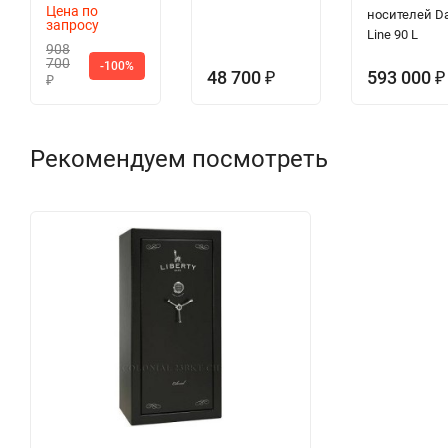
Цена по
носителей D
запросу
Line 90 L
908
700
-100%
48 700
593 000
₽
₽
₽
Рекомендуем посмотреть