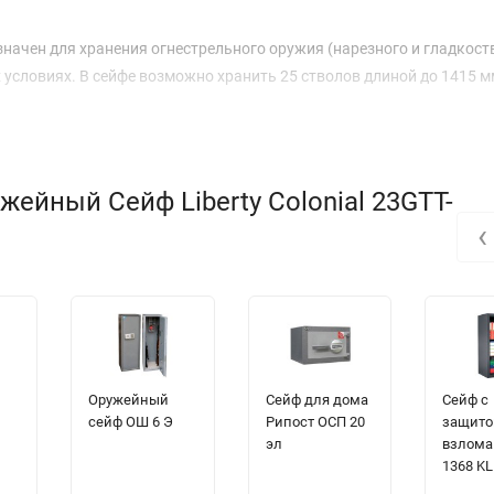
азначен для хранения огнестрельного оружия (нарезного и гладкос
 условиях. В сейфе возможно хранить 25 стволов длиной до 1415 м
ейный Сейф Liberty Colonial 23GTT-
‹
Оружейный
Сейф для дома
Сейф с
сейф ОШ 6 Э
Рипост ОСП 20
защито
эл
взлома
1368 KL