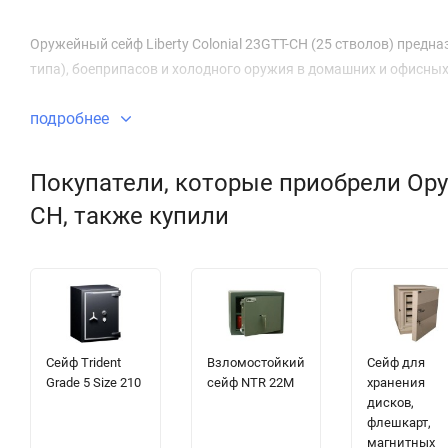
Оружейный сейф Liberty Colonial 23GTT-CH (25 стволов) предн
типа), боеприпасов и холодного оружия в домашних и офисных
подробнее
Покупатели, которые приобрели Оруж
CH, также купили
Сейф Trident
Взломостойкий
Сейф для
Grade 5 Size 210
сейф NTR 22M
хранения
дисков,
флешкарт,
магнитных