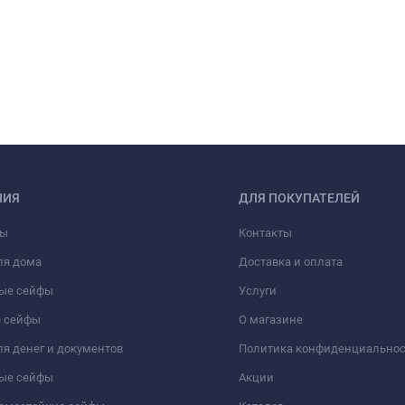
НИЯ
ДЛЯ ПОКУПАТЕЛЕЙ
фы
Контакты
ля дома
Доставка и оплата
ые сейфы
Услуги
 сейфы
О магазине
я денег и документов
Политика конфиденциально
ые сейфы
Акции