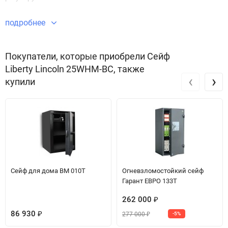
подробнее
Покупатели, которые приобрели Сейф
Liberty Lincoln 25WHM-BC, также
‹
›
купили
Сейф для дома BM 010T
Огневзломостойкий сейф
Гарант ЕВРО 133T
262 000
₽
86 930
277 000
₽
-5%
₽