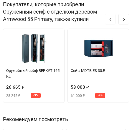
Покупатели, которые приобрели
Оружейный сейф с отделкой деревом
‹
›
Armwood 55 Primary, также купили
Оружейный сейф БЕРКУТ 165
Сейф МDТВ ES 30.E
KL
26 665
58 000
₽
₽
28 245
61 000
-5%
-4%
₽
₽
Рекомендуем посмотреть