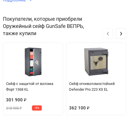
Звоните по телефону +7 495 220 33 01
Покупатели, которые приобрели
Оружейный сейф GunSafe ВЕПРЬ,
‹
›
также купили
Сейф с защитой от взлома
Сейф огневзломостойкий
Форт 1368 KL
Defender Pro 223 XS EL
301 900
₽
362 100
318 900
-5%
₽
₽