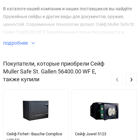
В каталоге нашей компании и наших поставщиков вы найдёте
Оружейные сейфы и другие виды для документов, оружия,
ценностей. Современные технологии делают Сейф Muller Safe St.
Gallen 56400.00 WF E безупречным в плане безопасности и
защиты имущества.
подробнее
Звоните по телефону +7 495 220 33 01
Покупатели, которые приобрели Сейф
Muller Safe St. Gallen 56400.00 WF E,
‹
›
также купили
Сейф Fichet–Bauche Complice
Сейф Juwel 5123