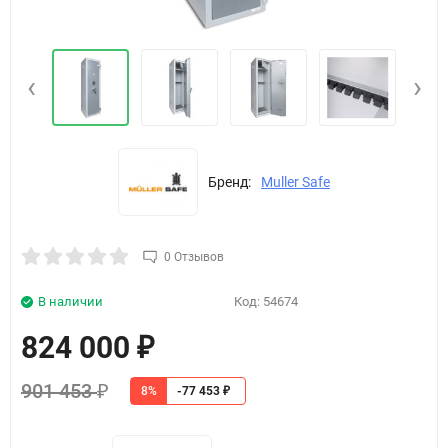
‹
›
Бренд:
Muller Safe
0 Отзывов
В наличии
Код:
54674
824 000
₽
901 453
8%
₽
-77 453
₽