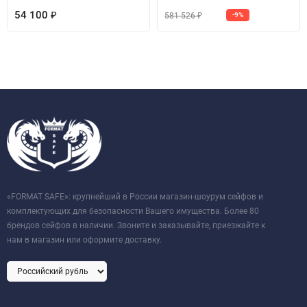
54 100
581 526
₽
-9%
₽
«FORMAT SAFE»: крупнейший в России магазин-шоурум сейфов и
комплектующих для безопасности Вашего имущества. Более 80
брендов сейфов в наличии. Звоните и заказывайте, приезжайте к
нам в магазин или оформите доставку.