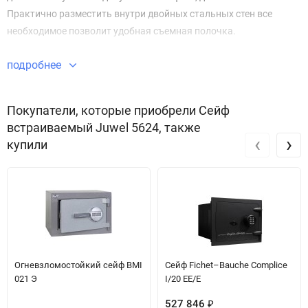
Практично разместить внутри двойных стальных стен все
необходимое позволит удобная съемная полочка.
подробнее
Покупатели, которые приобрели Сейф
встраиваемый Juwel 5624, также
‹
›
купили
Огневзломостойкий сейф BMI
Сейф Fichet–Bauche Complice
021 Э
I/20 EE/E
527 846
₽