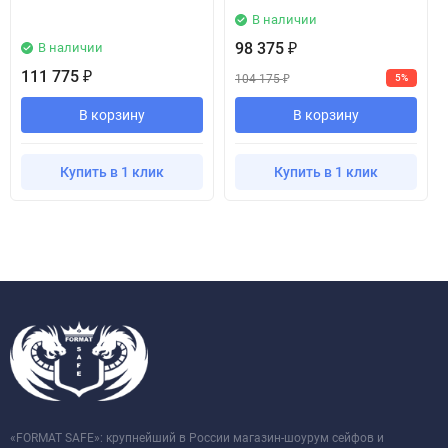
В наличии
98 375
В наличии
₽
111 775
₽
104 175
5%
₽
В корзину
В корзину
Купить в 1 клик
Купить в 1 клик
«FORMAT SAFE»: крупнейший в России магазин-шоурум сейфов и