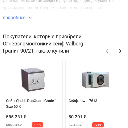
Огне-взломостойкие сейфы и другие виды для документов,
оружия, ценностей. Современные технологии делают
Огневзломостойкий сейф Гранит 90/2T безупречным в плане
подробнее
безопасности и защиты имущества.
Звоните по телефону +7 495 220 33 01
Покупатели, которые приобрели
Огневзломостойкий сейф Valberg
‹
›
Гранит 90/2T, также купили
Сейф Chubb DuoGuard Grade 1
Сейф Juwel 7613
Size 60 K
585 281
50 201
₽
₽
685 109
67 155
-14%
-25%
₽
₽