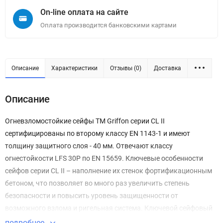
On-line оплата на сайте
Оплата производится банковскими картами
Описание
Характеристики
Отзывы (0)
Доставка
Описание
Огневзломостойкие сейфы TM Griffon серии CL II
сертифицированы по второму классу EN 1143-1 и имеют
толщину защитного слоя - 40 мм. Отвечают классу
огнестойкости LFS 30P по EN 15659. Ключевые особенности
сейфов серии CL II – наполнение их стенок фортификационным
бетоном, что позволяет во много раз увеличить степень
безопасности и повысить уровень защищенности от
возможного взлома и ригельная система. Ключевой сейфовый
замок STUV (Германия), сертификат класса VDS 1. Сейфы серии
подробнее