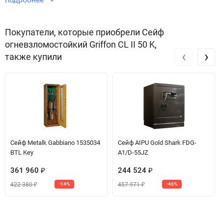
CL II комплектуются немецкой термолентой BASF. Ригельная
система трехстороннего действия (5 хромированных активных
Покупатели, которые приобрели Сейф
вращающихся ригеля, диаметр ригеля 25 мм), антисрезы со
огневзломостойкий Griffon CL II 50 K,
стороны петель. Лакокрасочное покрытие темно-серого цвета с
‹
›
также купили
эффектом молотковой эмали.
Сейф Metalk Gabbiano 1535034
Сейф AIPU Gold Shark FDG-
BTL Key
A1/D-55JZ
361 960
244 524
₽
₽
422 380
457 971
-14%
-46%
₽
₽