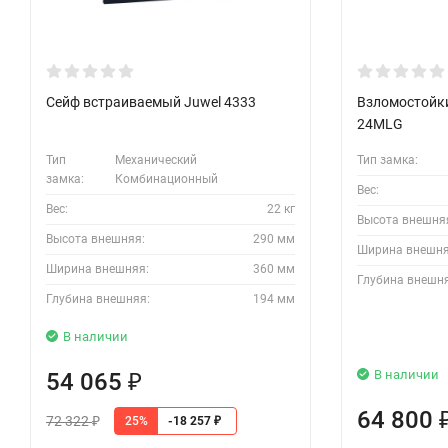
Сейф встраиваемый Juwel 4333
Взломостойки
24MLG
Тип
Механический
Тип замка:
замка:
Комбинационный
Вес:
Вес:
22 кг
Высота внешня
Высота внешняя:
290 мм
Ширина внешня
Ширина внешняя:
360 мм
Глубина внешн
Глубина внешняя:
194 мм
В наличии
В наличии
54 065
₽
64 800
72 322
25%
-18 257
₽
₽