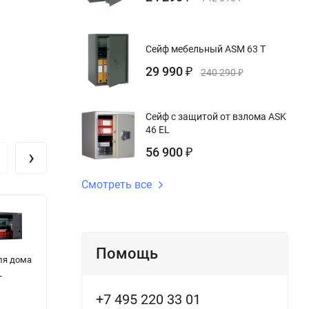
Сейф мебельный ASM 63 T
29 990
₽
240 290
₽
Сейф с защитой от взлома ASK
46 EL
›
56 900
₽
Смотреть все
Помощь
ля дома
Сейф Chubb
Оружейный
С
L
EARTH 15 KL
сейф Fort Knox®
в
Protector
в 
+7 495 220 33 01
6031BWNgl Gc
3