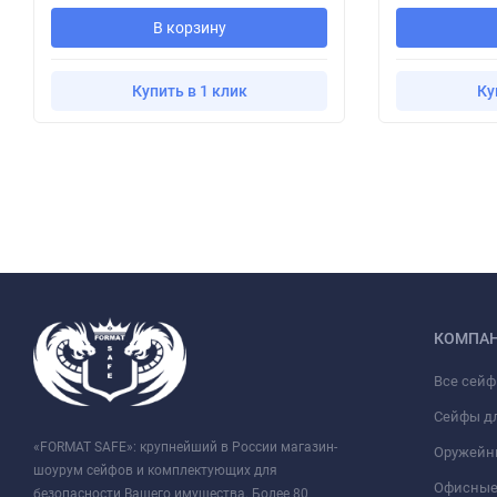
В корзину
Купить в 1 клик
Ку
КОМПА
Все сей
Сейфы д
«FORMAT SAFE»: крупнейший в России магазин-
Оружейн
шоурум сейфов и комплектующих для
Офисные
безопасности Вашего имущества. Более 80