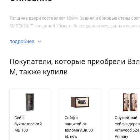
Толщина двери составляет 10мм. Задняя и боковые стены сост
SMREKOLIT толщиной 10мм, и, благодаря этому, данная серия 
подробнее
Покупатели, которые приобрели Взл
M, также купили
Сейф
Сейф с
Оружейный
бухгалтерский
защитой от
сейф в дерев
МБ 100
взлома ASK 30
Armwood 524
EL new
Primary