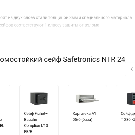
оят из двух слоев стали толщиной 3мм и специального материала
сейфов соответствуют 1 классу защиты от взлома
омостойкий сейф Safetronics NTR 24
‹
Сейф Fichet–
Картотека A1
Сейф д
е
Bauche
05/0 (база)
T 280 K
 EL
Complice I/10
FE/E