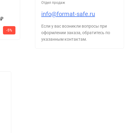
Отдел продаж
Цена по
запросу
info@format-safe.ru
0
80 294
2
2
₽
₽
023
Если у вас возникли вопросы при
-100%
93
500
3
-5%
-14%
988
оформлении заказа, обратитесь по
₽
₽
₽
указанным контактам.