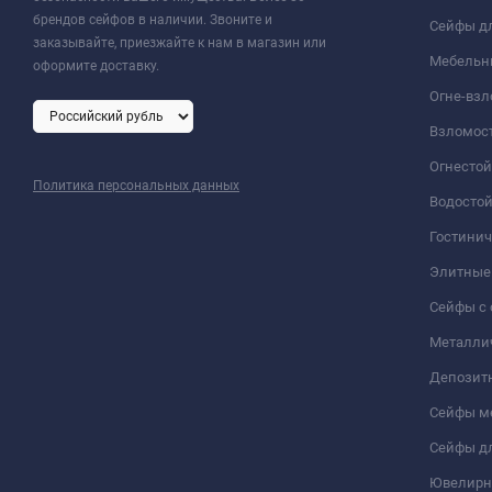
брендов сейфов в наличии. Звоните и
Сейфы дл
заказывайте, приезжайте к нам в магазин или
Мебельн
оформите доставку.
Огне-вз
Взломос
Огнесто
Политика персональных данных
Водосто
Гостини
Элитные
Сейфы с 
Металли
Депозит
Сейфы м
Сейфы дл
Ювелирн