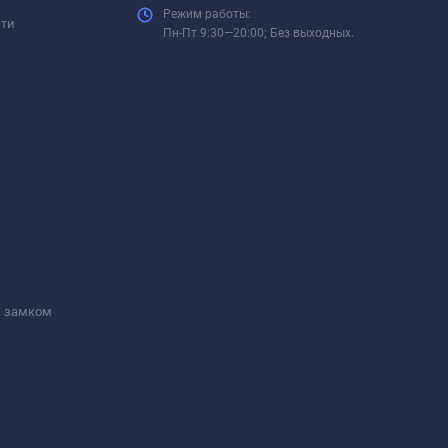
Режим работы:
сти
Пн-Пт 9:30—20:00; Без выходных.
м замком