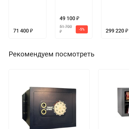
49 100
₽
51 700
-5%
71 400
299 220
₽
₽
₽
Рекомендуем посмотреть