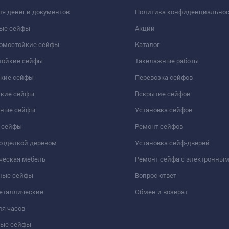
я денег и документов
Политика конфиденциально
ые сейфы
Акции
ломостойкие сейфы
Каталог
тойкие сейфы
Такелажные работы
йкие сейфы
Перевозка сейфов
йкие сейфы
Вскрытие сейфов
чные сейфы
Установка сейфов
 сейфы
Ремонт сейфов
отделкой деревом
Установка сейф-дверей
ческая мебель
Ремонт сейфа с электронны
ные сейфы
Вопрос-ответ
еталлические
Обмен и возврат
я часов
ые сейфы