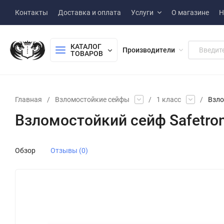
Контакты
Доставка и оплата
Услуги
О магазине
Н
КАТАЛОГ 
Производители
ТОВАРОВ
Главная
/
Взломостойкие сейфы
/
1 класс
/
Взло
Взломостойкий сейф Safetron
Обзор
Отзывы (0)