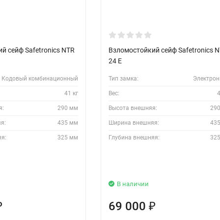
й сейф Safetronics NTR
Взломостойкий сейф Safetronics 
24 E
Кодовый комбинационный
Тип замка:
Электро
41 кг
Вес:
4
я:
290 мм
Высота внешняя:
29
я:
435 мм
Ширина внешняя:
43
яя:
325 мм
Глубина внешняя:
32
В наличии
69 000
₽
₽