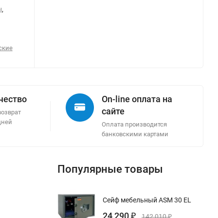
ы
,
ские
ачество
On-line оплата на
сайте
возврат
дней
Оплата производится
банковскими картами
Популярные товары
Сейф мебельный ASM 30 EL
24 290
₽
142 010
₽