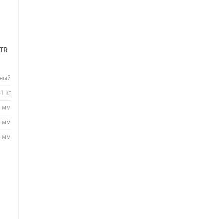
NTR
нный
1 кг
0 мм
5 мм
5 мм