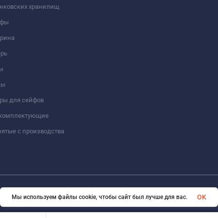
анковских хранилищ
йфы
трина
ерь
ы
цы
ры для сейфов
 комплектующие
ятые с производства
© 2026 Format-safe.ru Все права защищены
OK
Мы используем файлы cookie, чтобы сайт был лучше для вас.