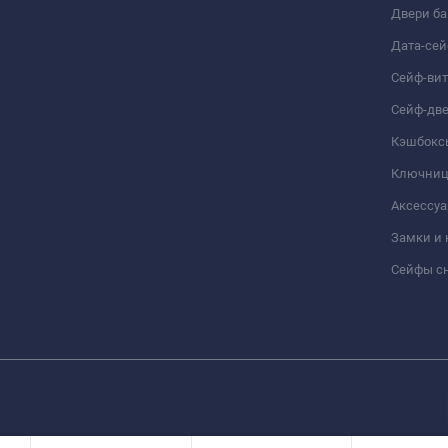
Двери б
Дата-се
Сейф-ви
Сейф-дв
Кэшбокс
Ключни
Аксессуа
Замки и
Сейфы сн