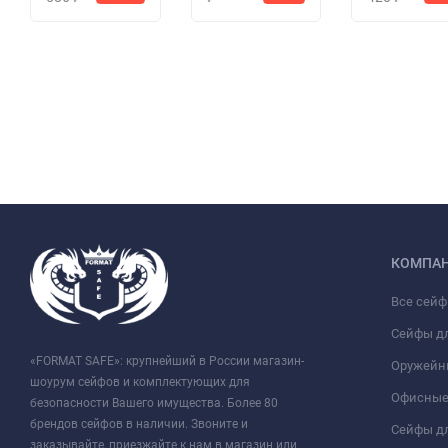
КОМПА
Все сей
Сейфы д
«FORMAT SAFE»: крупнейший в России магазин-
Оружейн
шоурум сейфов и комплектующих для
Офисные
безопасности Вашего имущества. Более 80
брендов сейфов в наличии. Звоните и
Сейфы дл
заказывайте, приезжайте к нам в магазин или