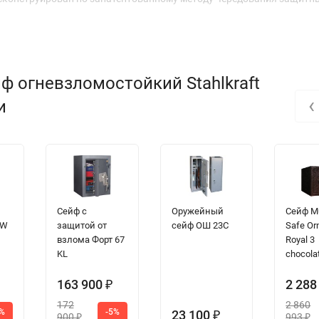
ф огневзломостойкий Stahlkraft
‹
и
Сейф с
Оружейный
Сейф Mu
8W
защитой от
сейф ОШ 23С
Safe Or
взлома Форт 67
Royal 3
KL
chocola
163 900
2 288
₽
172
2 860
8%
-5%
23 100
₽
900
993
₽
₽