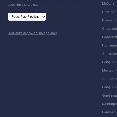
Мебельн
оформите доставку.
Огне-вз
Взломос
Огнесто
Политика персональных данных
Водосто
Гостини
Элитные
Сейфы с 
Металли
Депозит
Сейфы м
Сейфы дл
Ювелирн
Банковс