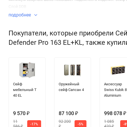
Слой DDB
подробнее
Покупатели, которые приобрели Сей
Defender Pro 163 EL+KL, также купил
Сейф
Оружейный
Аксессуар
мебельный T
сейф Сапсан 4
Swiss Kubik 
40 EL
Aluminium
9 570
87 100
998 078
₽
₽
₽
11
92 200
1 085
-17%
-5%
-
586
420
₽
₽
₽