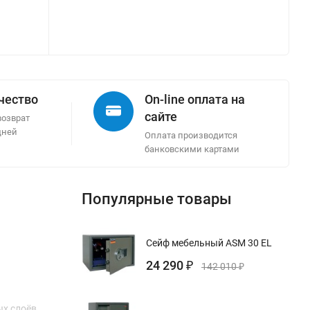
ачество
On-line оплата на
сайте
возврат
дней
Оплата производится
банковскими картами
Популярные товары
Сейф мебельный ASM 30 EL
24 290
₽
142 010
₽
х слоёв.