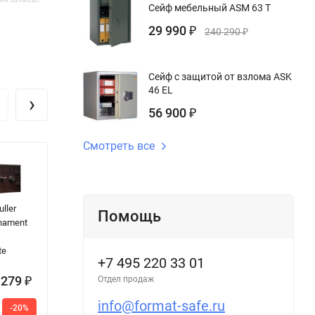
Сейф мебельный ASM 63 T
29 990
₽
240 290
₽
Сейф с защитой от взлома ASK
46 EL
›
56 900
₽
Смотреть все
ller
Шкаф
Сейф с
О
Помощь
nament
архивный АМТ
защитой от
с
1812 Практик
взлома Форт
E
te
1685 KL
+7 495 220 33 01
 279
33 830
379 900
4
Отдел продаж
₽
₽
₽
42
401
5
info@format-safe.ru
-20%
-20%
-5%
360
900
₽
₽
₽