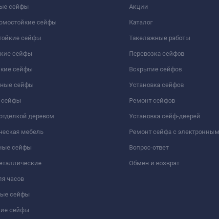
ые сейфы
Акции
ломостойкие сейфы
Каталог
тойкие сейфы
Такелажные работы
йкие сейфы
Перевозка сейфов
йкие сейфы
Вскрытие сейфов
чные сейфы
Установка сейфов
 сейфы
Ремонт сейфов
отделкой деревом
Установка сейф-дверей
ческая мебель
Ремонт сейфа с электронны
ные сейфы
Вопрос-ответ
еталлические
Обмен и возврат
я часов
ые сейфы
кие сейфы