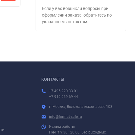
Если у вас возникли вопросы при
оформлении заказа, обратитесь по
указанным контактам.
КОНТАКТЫ
+7 495 220 33 01
+7 919 969 69 44
г. Москва, Волоколамское шоссе 103
info@format-safe.ru
Режим работы:
сти
Пн-Пт 9:30—20:00; Без выходных.