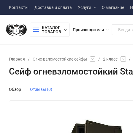
Контакты
Доставка и оплата
Услуги
О магазине
Н
КАТАЛОГ 
Производители
ТОВАРОВ
Главная
/
Огне-взломостойкие сейфы
/
2 класс
/
Сейф огневзломостойкий Stah
Обзор
Отзывы (0)