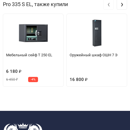
‹
›
Pro 335 S EL, также купили
Мебельный сейф T 250 EL
Оружейный шкаф ОШН 7 Э
6 180
₽
16 800
6 450
-4%
₽
₽