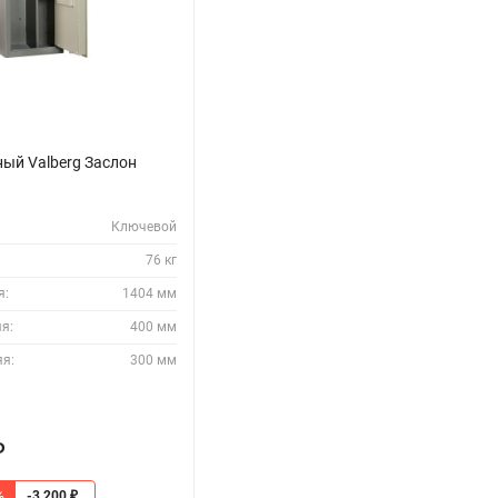
ый Valberg Заслон
Ключевой
76 кг
я:
1404 мм
я:
400 мм
яя:
300 мм
₽
%
-3 200
₽