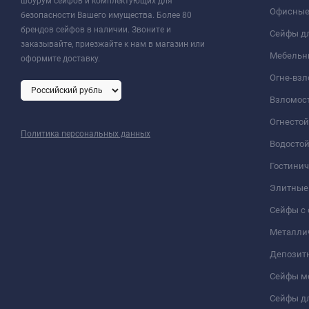
шоурум сейфов и комплектующих для
Офисные
безопасности Вашего имущества. Более 80
брендов сейфов в наличии. Звоните и
Сейфы дл
заказывайте, приезжайте к нам в магазин или
Мебельн
оформите доставку.
Огне-вз
Взломос
Огнесто
Политика персональных данных
Водосто
Гостини
Элитные
Сейфы с 
Металли
Депозит
Сейфы м
Сейфы дл