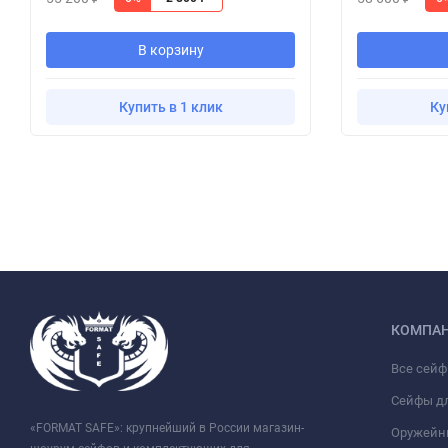
В корзину
Купить в 1 клик
Ку
КОМПА
Все сей
Сейфы д
«FORMAT SAFE»: крупнейший в России магазин-
Оружейн