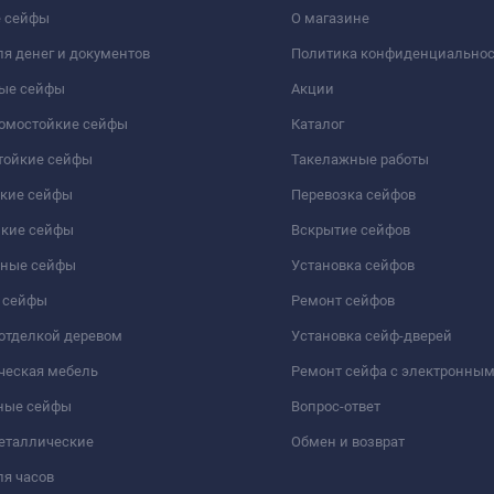
 сейфы
О магазине
я денег и документов
Политика конфиденциально
ые сейфы
Акции
ломостойкие сейфы
Каталог
тойкие сейфы
Такелажные работы
йкие сейфы
Перевозка сейфов
йкие сейфы
Вскрытие сейфов
чные сейфы
Установка сейфов
 сейфы
Ремонт сейфов
отделкой деревом
Установка сейф-дверей
ческая мебель
Ремонт сейфа с электронны
ные сейфы
Вопрос-ответ
еталлические
Обмен и возврат
я часов