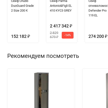
Сейф Chubb
Сейф Parma
Сейф
DuoGuard Grade
Antonio&Figli EL
огневзломос
2 Size 200 K
410 KYC3 GREY
Defender Pro
119 EL
2 417 342
₽
2 829
-14%
152 182
274 200
₽
₽
679
₽
Рекомендуем посмотреть