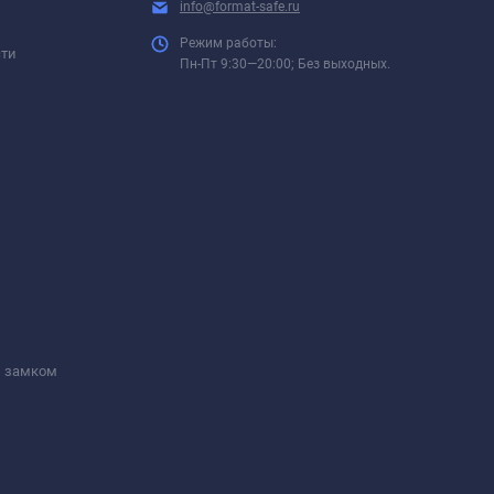
info@format-safe.ru
Режим работы:
сти
Пн-Пт 9:30—20:00; Без выходных.
м замком