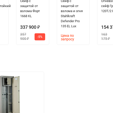
Сейф с
Сейф с
Огневз
тойкий
защитой от
защитой от
сейф Г
взлома Форт
взлома и огня
120T/2 
1668 KL
Stahlkraft
Defender Pro
135 EL Lux
337 900
154 
₽
357
163
Цена по
-5%
900
175
запросу
₽
₽