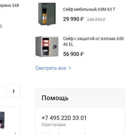
ирина 348
Сейф мебельный ASM 63 T
29 990
₽
240 290
₽
й.
Сейф с защитой от взлома ASK
46 EL
56 900
₽
Смотреть все
›
Помощь
+7 495 220 33 01
Отдел продаж