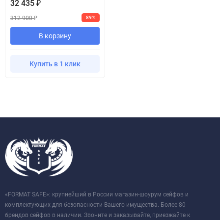
32 435
₽
312 900
89%
₽
В корзину
Купить в 1 клик
«FORMAT SAFE»: крупнейший в России магазин-шоурум сейфов и
комплектующих для безопасности Вашего имущества. Более 80
брендов сейфов в наличии. Звоните и заказывайте, приезжайте к