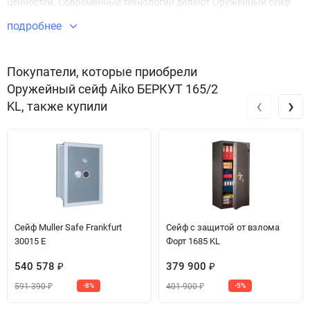
ценностей. Современные технологии делают Оружейный сейф
БЕРКУТ 165/2 KL безупречным в плане безопасности и защиты
подробнее
имущества.
Звоните по телефону +7 495 220 33 01
Покупатели, которые приобрели
Оружейный сейф Aiko БЕРКУТ 165/2
‹
›
KL, также купили
Сейф Muller Safe Frankfurt
Сейф с защитой от взлома
30015 E
Форт 1685 KL
540 578
379 900
₽
₽
591 390
401 900
-8%
-5%
₽
₽